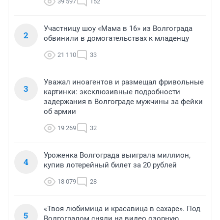
39 597
152
Участницу шоу «Мама в 16» из Волгограда
2
обвинили в домогательствах к младенцу
21 110
33
Уважал иноагентов и размещал фривольные
3
картинки: эксклюзивные подробности
задержания в Волгограде мужчины за фейки
об армии
19 269
32
Уроженка Волгограда выиграла миллион,
4
купив лотерейный билет за 20 рублей
18 079
28
«Твоя любимица и красавица в сахаре». Под
5
Волгоградом сняли на видео озорную