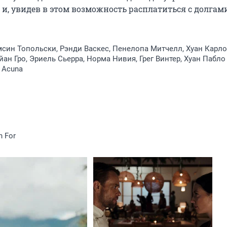
, увидев в этом возможность расплатиться с долгами,
мсин Топольски, Рэнди Васкес, Пенелопа Митчелл, Хуан Карл
йан Гро, Эриель Сьерра, Норма Нивия, Грег Винтер, Хуан Пабло
n Acuna
h For