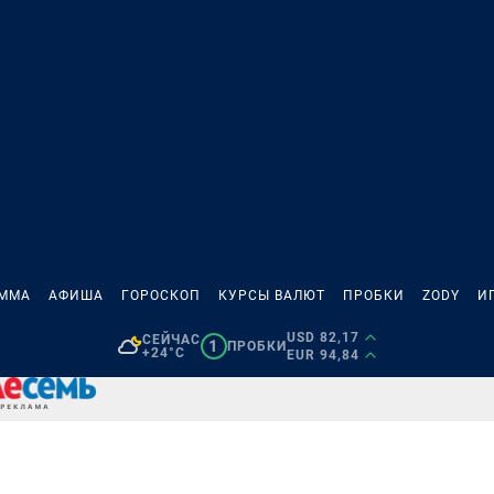
АММА
АФИША
ГОРОСКОП
КУРСЫ ВАЛЮТ
ПРОБКИ
ZODY
И
USD 82,17
СЕЙЧАС
1
ПРОБКИ
+24°C
EUR 94,84