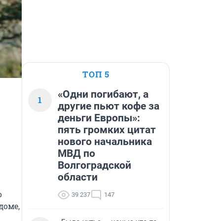
ТОП 5
«Одни погибают, а
1
другие пьют кофе за
деньги Европы»:
пять громких цитат
нового начальника
МВД по
Волгоградской
области
 
39 237
147
оме, 