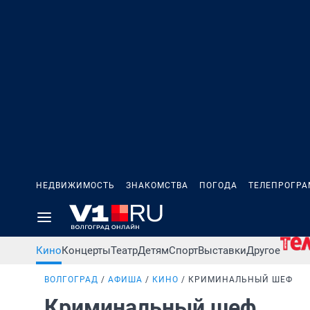
НЕДВИЖИМОСТЬ
ЗНАКОМСТВА
ПОГОДА
ТЕЛЕПРОГР
Кино
Концерты
Театр
Детям
Спорт
Выставки
Другое
ВОЛГОГРАД
АФИША
КИНО
КРИМИНАЛЬНЫЙ ШЕФ
Криминальный шеф