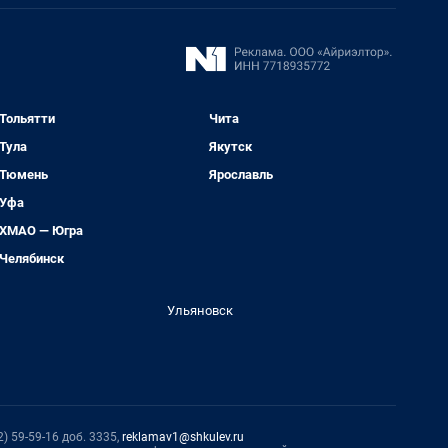
Тольятти
Чита
Тула
Якутск
Тюмень
Ярославль
Уфа
ХМАО — Югра
Челябинск
Ульяновск
) 59-59-16 доб. 3335,
reklamav1@shkulev.ru