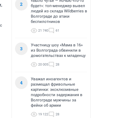
«Было чутье — ночью что-то
2
 
будет»: топ-менеджер вывел
людей из склада Wildberries в
Волгограде до атаки
беспилотников
ос
21 740
61
Участницу шоу «Мама в 16»
3
из Волгограда обвинили в
домогательствах к младенцу
20 005
28
Уважал иноагентов и
4
размещал фривольные
картинки: эксклюзивные
подробности задержания в
Волгограде мужчины за
фейки об армии
19 122
28