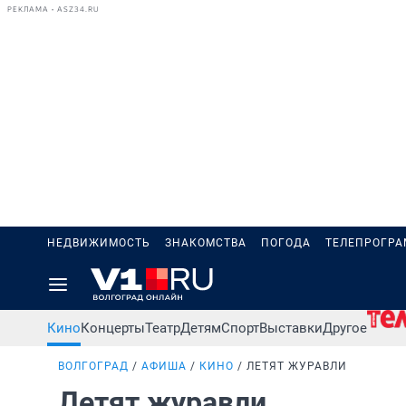
РЕКЛАМА • ASZ34.RU
НЕДВИЖИМОСТЬ
ЗНАКОМСТВА
ПОГОДА
ТЕЛЕПРОГР
Кино
Концерты
Театр
Детям
Спорт
Выставки
Другое
ВОЛГОГРАД
АФИША
КИНО
ЛЕТЯТ ЖУРАВЛИ
Летят журавли