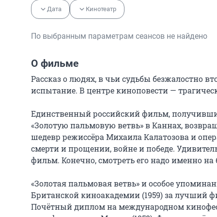
Дата
Кинотеатр
По выбранным параметрам сеансов не найдено
О фильме
Рассказ о людях, в чьи судьбы безжалостно вто
испытание. В центре киноповести — трагическ
Единственный российский фильм, получивший
«Золотую пальмовую ветвь» в Каннах, возвращ
шедевр режиссёра Михаила Калатозова и операт
смерти и прощении, войне и победе. Удивитель
фильм. Конечно, смотреть его надо именно на 
«Золотая пальмовая ветвь» и особое упоминан
Британской киноакадемии (1959) за лучший ф
Почётный диплом на международном кинофести