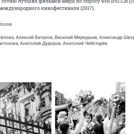
в сотню лучших фильмов мира по опросу ФИПРЕССИ (199
еждународного кинофестиваля (2017).
тозов
йлова, Алексей Баталов, Василий Меркурьев, Александр Шво
итонова, Анатолий Дудоров, Анатолий Чеботарёв