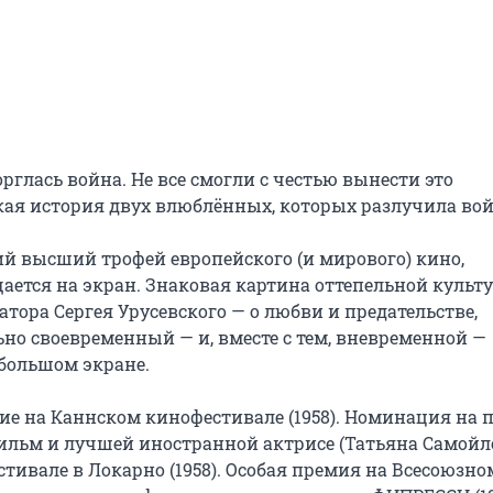
рглась война. Не все смогли с честью вынести это 
ая история двух влюблённых, которых разлучила войн
 высший трофей европейского (и мирового) кино, 
ается на экран. Знаковая картина оттепельной культу
ора Сергея Урусевского — о любви и предательстве, 
но своевременный — и, вместе с тем, вневременной — 
большом экране.

ие на Каннском кинофестивале (1958). Номинация на п
ильм и лучшей иностранной актрисе (Татьяна Самойлов
вале в Локарно (1958). Особая премия на Всесоюзном