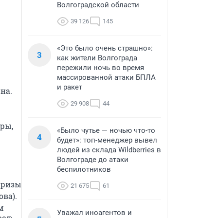
Волгоградской области
39 126
145
«Это было очень страшно»:
3
как жители Волгограда
пережили ночь во время
массированной атаки БПЛА
и ракет
а.

29 908
44
ры, 
«Было чутье — ночью что-то
4
будет»: топ-менеджер вывел
людей из склада Wildberries в
Волгограде до атаки
беспилотников
ризы 
21 675
61
а). 
 
Уважал иноагентов и