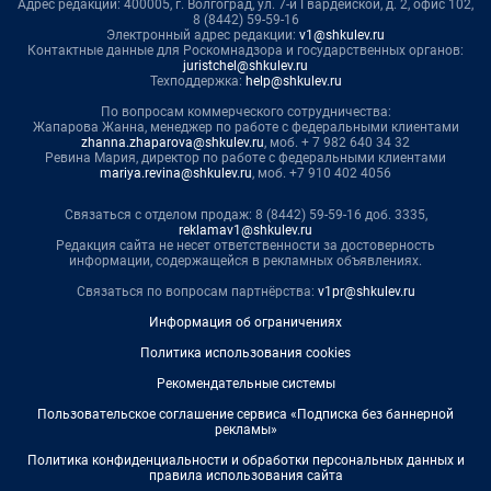
Адрес редакции: 400005, г. Волгоград, ул. 7-й Гвардейской, д. 2, офис 102,
8 (8442) 59-59-16
Электронный адрес редакции:
v1@shkulev.ru
Контактные данные для Роскомнадзора и государственных органов:
juristchel@shkulev.ru
Техподдержка:
help@shkulev.ru
По вопросам коммерческого сотрудничества:
Жапарова Жанна, менеджер по работе с федеральными клиентами
zhanna.zhaparova@shkulev.ru
, моб. + 7 982 640 34 32
Ревина Мария, директор по работе с федеральными клиентами
mariya.revina@shkulev.ru
, моб. +7 910 402 4056
Связаться с отделом продаж: 8 (8442) 59-59-16 доб. 3335,
reklamav1@shkulev.ru
Редакция сайта не несет ответственности за достоверность
информации, содержащейся в рекламных объявлениях.
Связаться по вопросам партнёрства:
v1pr@shkulev.ru
Информация об ограничениях
Политика использования cookies
Рекомендательные системы
Пользовательское соглашение сервиса «Подписка без баннерной
рекламы»
Политика конфиденциальности и обработки персональных данных и
правила использования сайта