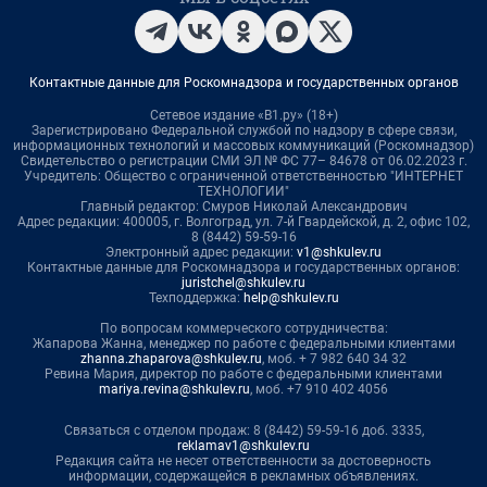
Контактные данные для Роскомнадзора и государственных органов
Сетевое издание «В1.ру» (18+)
Зарегистрировано Федеральной службой по надзору в сфере связи,
информационных технологий и массовых коммуникаций (Роскомнадзор)
Свидетельство о регистрации СМИ ЭЛ № ФС 77– 84678 от 06.02.2023 г.
Учредитель: Общество с ограниченной ответственностью "ИНТЕРНЕТ
ТЕХНОЛОГИИ"
Главный редактор: Смуров Николай Александрович
Адрес редакции: 400005, г. Волгоград, ул. 7-й Гвардейской, д. 2, офис 102,
8 (8442) 59-59-16
Электронный адрес редакции:
v1@shkulev.ru
Контактные данные для Роскомнадзора и государственных органов:
juristchel@shkulev.ru
Техподдержка:
help@shkulev.ru
По вопросам коммерческого сотрудничества:
Жапарова Жанна, менеджер по работе с федеральными клиентами
zhanna.zhaparova@shkulev.ru
, моб. + 7 982 640 34 32
Ревина Мария, директор по работе с федеральными клиентами
mariya.revina@shkulev.ru
, моб. +7 910 402 4056
Связаться с отделом продаж: 8 (8442) 59-59-16 доб. 3335,
reklamav1@shkulev.ru
Редакция сайта не несет ответственности за достоверность
информации, содержащейся в рекламных объявлениях.