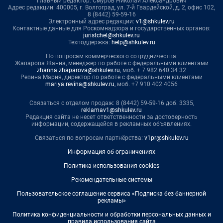
Главный редактор: Смуров Николай Александрович
Адрес редакции: 400005, г. Волгоград, ул. 7-й Гвардейской, д. 2, офис 102,
8 (8442) 59-59-16
Электронный адрес редакции:
v1@shkulev.ru
Контактные данные для Роскомнадзора и государственных органов:
juristchel@shkulev.ru
Техподдержка:
help@shkulev.ru
По вопросам коммерческого сотрудничества:
Жапарова Жанна, менеджер по работе с федеральными клиентами
zhanna.zhaparova@shkulev.ru
, моб. + 7 982 640 34 32
Ревина Мария, директор по работе с федеральными клиентами
mariya.revina@shkulev.ru
, моб. +7 910 402 4056
Связаться с отделом продаж: 8 (8442) 59-59-16 доб. 3335,
reklamav1@shkulev.ru
Редакция сайта не несет ответственности за достоверность
информации, содержащейся в рекламных объявлениях.
Связаться по вопросам партнёрства:
v1pr@shkulev.ru
Информация об ограничениях
Политика использования cookies
Рекомендательные системы
Пользовательское соглашение сервиса «Подписка без баннерной
рекламы»
Политика конфиденциальности и обработки персональных данных и
правила использования сайта