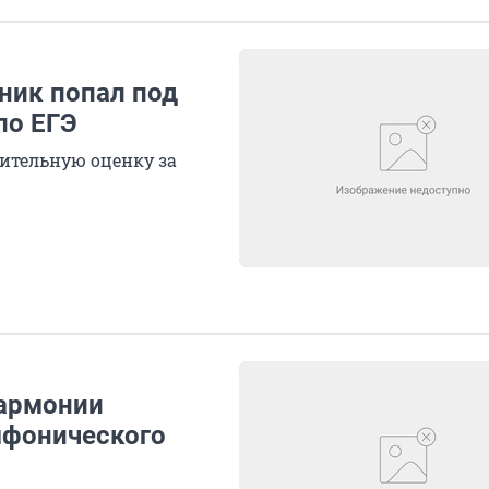
ник попал под
по ЕГЭ
тельную оценку за
лармонии
мфонического