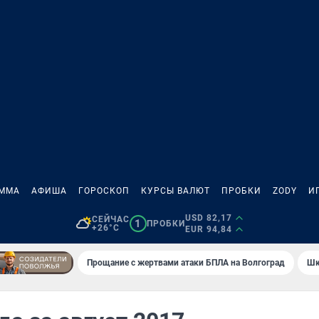
АММА
АФИША
ГОРОСКОП
КУРСЫ ВАЛЮТ
ПРОБКИ
ZODY
И
USD 82,17
СЕЙЧАС
1
ПРОБКИ
+26°C
EUR 94,84
Прощание с жертвами атаки БПЛА на Волгоград
Шк