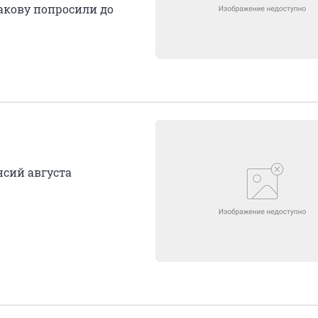
акову попросили до
нсий августа