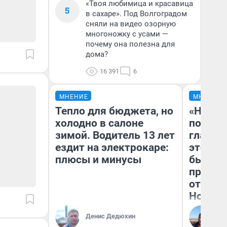
«Твоя любимица и красавица
5
в сахаре». Под Волгоградом
сняли на видео озорную
многоножку с усами —
почему она полезна для
дома?
16 391
6
МНЕНИЕ
МНЕНИЕ
Тепло для бюджета, но
«Никог
холодно в салоне
победи
зимой. Водитель 13 лет
главны
ездит на электрокаре:
этого г
плюсы и минусы
бьет р
прокат
отзыв 
Нолана
Ст
Денис Дедюхин
Эк