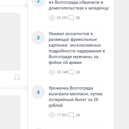
2
из Волгограда обвинили в
домогательствах к младенцу
20 251
28
Уважал иноагентов и
3
размещал фривольные
картинки: эксклюзивные
подробности задержания в
Волгограде мужчины за
фейки об армии
19 149
28
Уроженка Волгограда
4
выиграла миллион, купив
лотерейный билет за 20
рублей
17 931
28