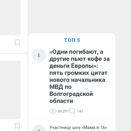
ТОП 5
«Одни погибают, а
1
другие пьют кофе за
деньги Европы»:
пять громких цитат
нового начальника
МВД по
Волгоградской
области
39 297
147
Участницу шоу «Мама в 16»