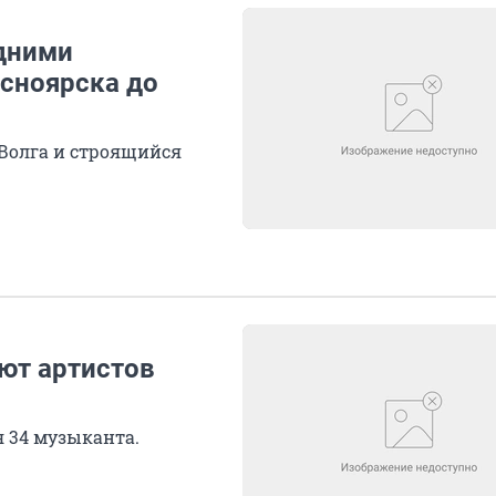
дними
асноярска до
 Волга и строящийся
ют артистов
я 34 музыканта.