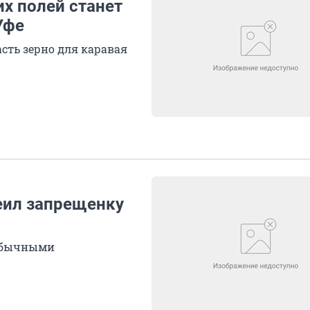
х полей станет
Уфе
сть зерно для каравая
еил запрещенку
еобычными