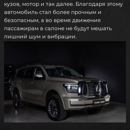
наборе электронных ассистентов и
отличной звукоизоляции. Просторный
салон рассчитан на компанию из семи
человек, которые с удобством разместятся
на кожаных сиденьях, оборудованных
вентиляцией, обогревом и массажем. В
крыше находится панорамный люк,
который визуально еще больше
расширяет пространство салона.
Автомобиль прошел испытание не только
российским бездорожьем, но и суровым
климатом. TANK 500 отлично показал себя
как при минусовых температурах на
Крайнем Севере, так и при температурах,
когда в Волгограде плавится асфальт.
Автомобиль максимально локализовали
под российского водителя: у него удобное
и понятное управление системами, а в
зимнем пакете есть подогрев лобового
стекла.