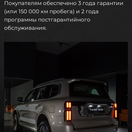
Записаться на тест-драйв
Вернуться на главную
Адрес дилерского центра: г. Волгоград,
шоссе Авиаторов, 2г
Телефон:
+7 (8442) 722-722
Часы работы: пн. — вс.: 09:00–20:00
ООО «Союз Авто»
ИНН 3443148562