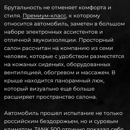
Автомобиль доступен в трех
комплектациях: Adventure, Urban и
Premium, — которые отличаются не
только техническими
характеристиками, но и количеством
пассажирских мест, а также внешним
видом. На сайте бренд предлагает
«собрать свой TANK»
— покупатель
может кастомизировать цвет кузова и
салона, выбрать комплектацию и
узнать финальную стоимость