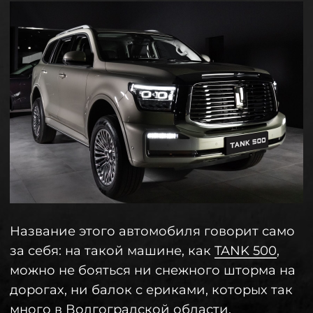
Название этого автомобиля говорит само
за себя: на такой машине, как
TANK 500
,
можно не бояться ни снежного шторма на
дорогах, ни балок с ериками, которых так
много в Волгоградской области.
Премиальный бренд из Поднебесной с
большим успехом ворвался на российский
рынок в 2023 году и уже успел войти в
топ-10 самых покупаемых автомобилей.
Ничего удивительного в этом нет: он стал
идеальным сочетанием из
бескомпромиссности внедорожника и
технологичности городского авто.
При этом очевидные сравнения
внедорожника с военной техникой не