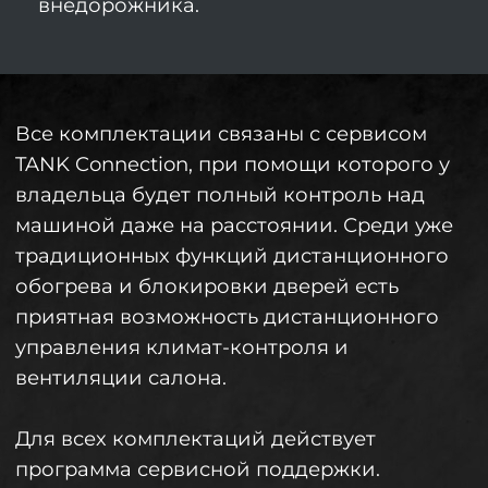
TANK 500 — это настоящее воплощение
мощности и эффективности, перед
которым не устоит ни одно мужское
сердце.
Прочувствовать настоящий TANK 500
на волгоградских улицах можно,
записавшись на тест-драйв в
дилерском центре «Агат» по адресу
шоссе Авиаторов, 2г.
Перейти на сайт