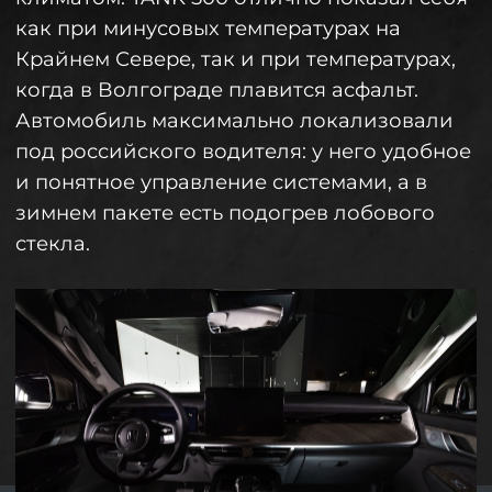
внедорожника.
Все комплектации связаны с сервисом
TANK Connection, при помощи которого у
владельца будет полный контроль над
машиной даже на расстоянии. Среди уже
традиционных функций дистанционного
обогрева и блокировки дверей есть
приятная возможность дистанционного
управления климат-контроля и
вентиляции салона.
Для всех комплектаций действует
программа сервисной поддержки.
Покупателям обеспечено 3 года гарантии
(или 150 000 км пробега) и 2 года
программы постгарантийного
обслуживания.