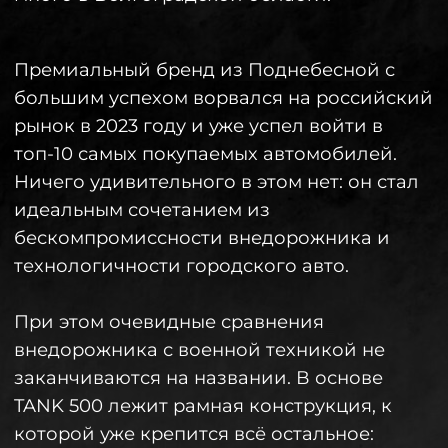
заканчиваются на названии. В основе
TANK 500 лежит рамная конструкция, к
которой уже крепится всё остальное:
кузов, мотор и так далее. Благодаря этому
автомобиль стал более прочным и
безопасным, а во время движения
пассажирам в салоне не будут мешать
лишний шум и вибрации.
Брутальность не отменяет комфорта и
стиля.
Премиум-класс
, к которому
относится автомобиль, заметен в большом