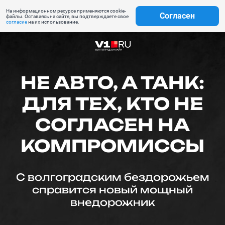
На информационном ресурсе применяются cookie-
Согласен
файлы. Оставаясь на сайте, вы подтверждаете свое
согласие
на их использование.
НЕ АВТО, А ТАНК:
ДЛЯ ТЕХ, КТО НЕ
СОГЛАСЕН НА
КОМПРОМИССЫ
С волгоградским бездорожьем
справится новый мощный
внедорожник