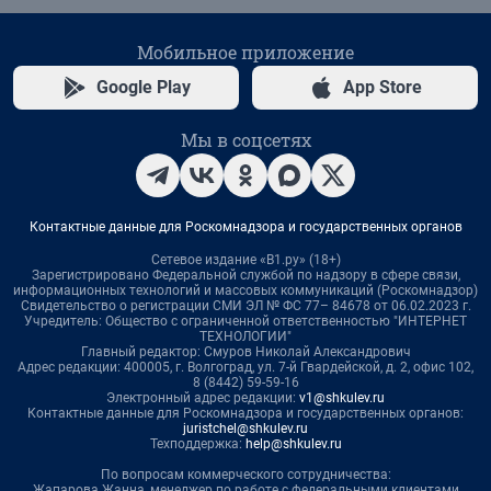
Мобильное приложение
Google Play
App Store
Мы в соцсетях
Контактные данные для Роскомнадзора и государственных органов
Сетевое издание «В1.ру» (18+)
Зарегистрировано Федеральной службой по надзору в сфере связи,
информационных технологий и массовых коммуникаций (Роскомнадзор)
Свидетельство о регистрации СМИ ЭЛ № ФС 77– 84678 от 06.02.2023 г.
Учредитель: Общество с ограниченной ответственностью "ИНТЕРНЕТ
ТЕХНОЛОГИИ"
Главный редактор: Смуров Николай Александрович
Адрес редакции: 400005, г. Волгоград, ул. 7-й Гвардейской, д. 2, офис 102,
8 (8442) 59-59-16
Электронный адрес редакции:
v1@shkulev.ru
Контактные данные для Роскомнадзора и государственных органов:
juristchel@shkulev.ru
Техподдержка:
help@shkulev.ru
По вопросам коммерческого сотрудничества:
Жапарова Жанна, менеджер по работе с федеральными клиентами