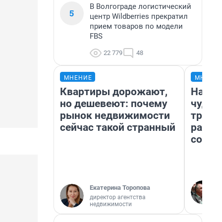
В Волгограде логистический
5
центр Wildberries прекратил
прием товаров по модели
FBS
22 779
48
МНЕНИЕ
МНЕНИ
Квартиры дорожают,
Насле
но дешевеют: почему
чудом
рынок недвижимости
транс
сейчас такой странный
разне
совет
Екатерина Торопова
директор агентства
недвижимости