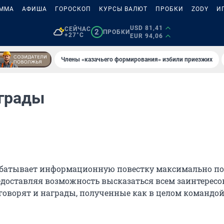
АММА
АФИША
ГОРОСКОП
КУРСЫ ВАЛЮТ
ПРОБКИ
ZODY
И
USD 81,41
СЕЙЧАС
2
ПРОБКИ
+27°C
EUR 94,06
Члены «казачьего формирования» избили приезжих
грады
абатывает информационную повестку максимально по
едоставляя возможность высказаться всем заинтерес
говорят и награды, полученные как в целом командой,