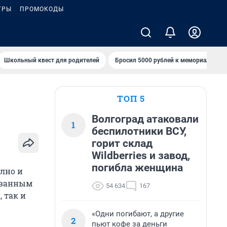
ГРЫ
ПРОМОКОДЫ
Школьный квест для родителей
Бросил 5000 рублей к мемориалу «Ст
ТОП 5
Волгоград атаковали
1
беспилотники ВСУ,
горит склад
Wildberries и завод,
погибла женщина
лно и
ованным
54 634
167
 так и
«Одни погибают, а другие
2
пьют кофе за деньги