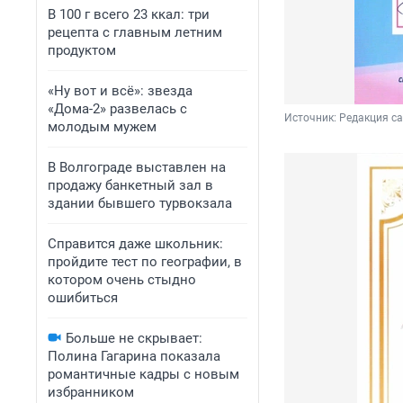
В 100 г всего 23 ккал: три
рецепта с главным летним
продуктом
«Ну вот и всё»: звезда
«Дома-2» развелась с
Источник: 
Редакция с
молодым мужем
В Волгограде выставлен на
продажу банкетный зал в
здании бывшего турвокзала
Справится даже школьник:
пройдите тест по географии, в
котором очень стыдно
ошибиться
Больше не скрывает:
Полина Гагарина показала
романтичные кадры с новым
избранником