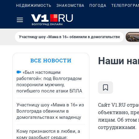
НЕДВИЖИМОСТЬ
ЗНАКОМСТВА
ПОГОДА
ТЕЛЕПРОГР
Участницу шоу «Мама в 16» обвинили в домогательстве
Наши на
ВСЕ НОВОСТИ
«Был настоящим
работягой»: под Волгоградом
похоронили мужчину,
погибшего после атаки БПЛА
Сайт V1.RU отр
Участницу шоу «Мама в 16» из
Волгограда обвинили в
объективно, пр
домогательствах к младенцу
лицам. Об этом 
сотрудниками.
Кому признаются в любви, а
кому разобьют сердце: