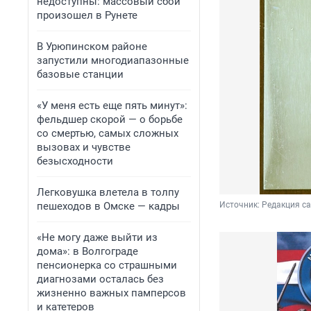
недоступны: массовый сбой
произошел в Рунете
В Урюпинском районе
запустили многодиапазонные
базовые станции
«У меня есть еще пять минут»:
фельдшер скорой — о борьбе
со смертью, самых сложных
вызовах и чувстве
безысходности
Легковушка влетела в толпу
пешеходов в Омске — кадры
Источник: 
Редакция с
«Не могу даже выйти из
дома»: в Волгограде
пенсионерка со страшными
диагнозами осталась без
жизненно важных памперсов
и катетеров