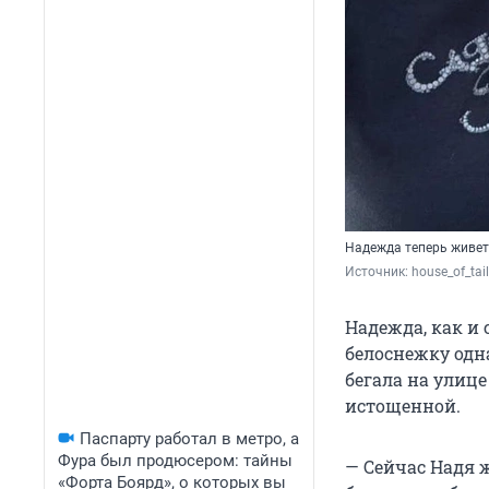
Надежда теперь живет
Источник: 
house_of_tai
Надежда, как и 
белоснежку одн
бегала на улице
истощенной.
Паспарту работал в метро, а
Фура был продюсером: тайны
— Сейчас Надя ж
«Форта Боярд», о которых вы