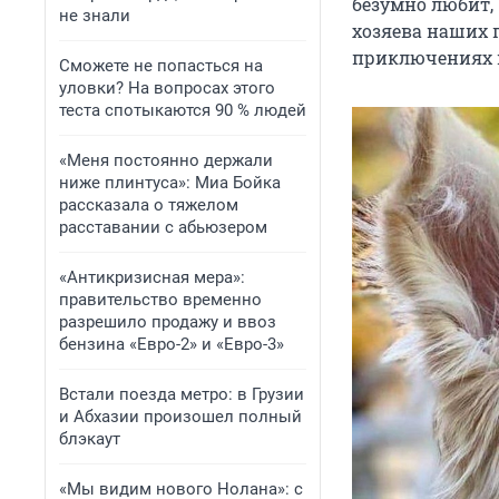
безумно любит,
не знали
хозяева наших 
приключениях 
Сможете не попасться на
уловки? На вопросах этого
теста спотыкаются 90 % людей
«Меня постоянно держали
ниже плинтуса»: Миа Бойка
рассказала о тяжелом
расставании с абьюзером
«Антикризисная мера»:
правительство временно
разрешило продажу и ввоз
бензина «Евро-2» и «Евро-3»
Встали поезда метро: в Грузии
и Абхазии произошел полный
блэкаут
«Мы видим нового Нолана»: с