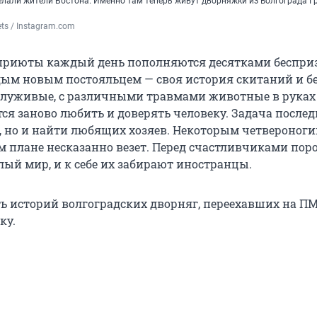
елали жители Бостона. Именно там теперь живут дворняжки из Волгограда Гр
ts / Instagram.com
 приюты каждый день пополняются десятками беспри
ждым новым постояльцем — своя история скитаний и бе
олуживые, с различными травмами животные в руках
ся заново любить и доверять человеку. Задача послед
ь, но и найти любящих хозяев. Некоторым четвероноги
ом плане несказанно везет. Перед счастливчиками пор
лый мир, и к себе их забирают иностранцы.
ь историй волгоградских дворняг, переехавших на П
ку.