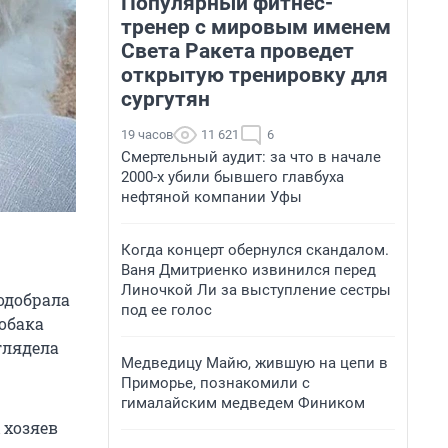
Популярный фитнес-
тренер с мировым именем
Света Ракета проведет
открытую тренировку для
сургутян
19 часов
11 621
6
Смертельный аудит: за что в начале
2000-х убили бывшего главбуха
нефтяной компании Уфы
Когда концерт обернулся скандалом.
Ваня Дмитриенко извинился перед
Линочкой Ли за выступление сестры
одобрала
под ее голос
обака
глядела
Медведицу Майю, жившую на цепи в
Приморье, познакомили с
гималайским медведем Фиником
 хозяев