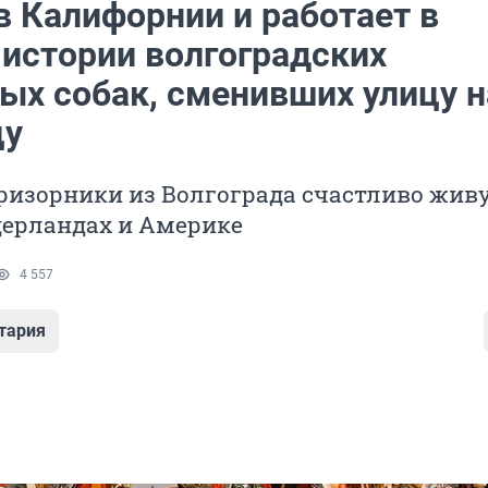
в Калифорнии и работает в
 истории волгоградских
ых собак, сменивших улицу н
цу
ризорники из Волгограда счастливо живу
дерландах и Америке
4 557
тария