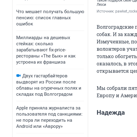
Такой подарок себе сд
Люси
Что мешает получать большую
Источник: 
pawket_rocke
пенсию: список главных
ошибок
Волгоградские
собак. И за ка
Миллиарды на дешевых
Измученные, п
стейках: сколько
волонтеров учат
зарабатывают fix-price-
только обогрет
рестораны «The Бык» и как
устроена их франшиза
оказалось, в эт
открывается це
Двух гастарбайтеров
выдворят из России после
Мы собрали пят
облавы на огуречных полях и
складах под Волгоградом
Европу и Амери
Apple приняла журналиста за
Надежда
пользователя под санкциями:
не пора ли переходить на
Android или «Аврору»