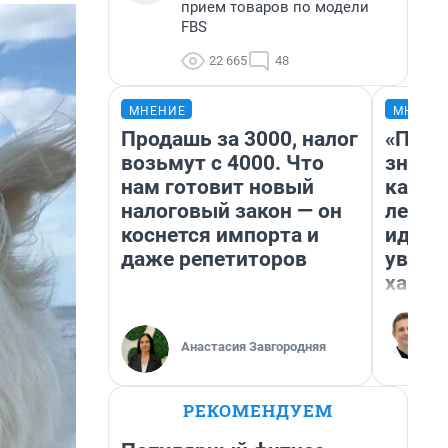
прием товаров по модели
FBS
22 665
48
МНЕНИЕ
МНЕНИ
Продашь за 3000, налог
«Пост
возьмут с 4000. Что
значит
нам готовит новый
карди
налоговый закон — он
летни
коснется импорта и
идею 
даже репетиторов
уволь
хамст
Анастасия Завгородняя
РЕКОМЕНДУЕМ