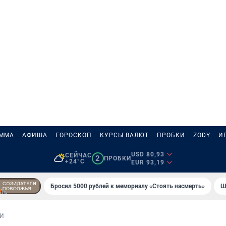
АММА
АФИША
ГОРОСКОП
КУРСЫ ВАЛЮТ
ПРОБКИ
ZODY
И
USD 80,93
СЕЙЧАС
2
ПРОБКИ
+24°C
EUR 93,19
Бросил 5000 рублей к мемориалу «Стоять насмерть»
Ш
И