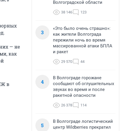
эйс и
Волгоградской области
38 146
123
зорных
«Это было очень страшно»:
3
д.
как жители Волгограда
пережили ночь во время
массированной атаки БПЛА
них — не
и ракет
ми, как
ой
29 570
44
В Волгограде горожане
4
сообщают об оглушительных
МЖ в
звуках во время и после
ракетной опасности
26 378
114
В Волгограде логистический
5
центр Wildberries прекратил