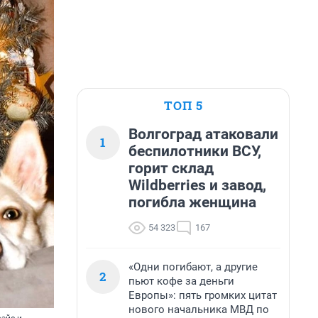
ТОП 5
Волгоград атаковали
1
беспилотники ВСУ,
горит склад
Wildberries и завод,
погибла женщина
54 323
167
«Одни погибают, а другие
2
пьют кофе за деньги
Европы»: пять громких цитат
нового начальника МВД по