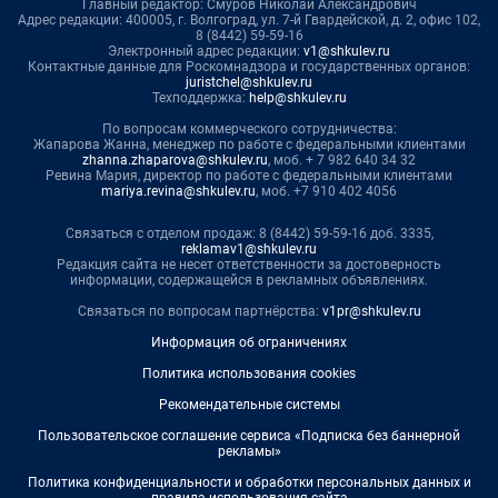
Главный редактор: Смуров Николай Александрович
Адрес редакции: 400005, г. Волгоград, ул. 7-й Гвардейской, д. 2, офис 102,
8 (8442) 59-59-16
Электронный адрес редакции:
v1@shkulev.ru
Контактные данные для Роскомнадзора и государственных органов:
juristchel@shkulev.ru
Техподдержка:
help@shkulev.ru
По вопросам коммерческого сотрудничества:
Жапарова Жанна, менеджер по работе с федеральными клиентами
zhanna.zhaparova@shkulev.ru
, моб. + 7 982 640 34 32
Ревина Мария, директор по работе с федеральными клиентами
mariya.revina@shkulev.ru
, моб. +7 910 402 4056
Связаться с отделом продаж: 8 (8442) 59-59-16 доб. 3335,
reklamav1@shkulev.ru
Редакция сайта не несет ответственности за достоверность
информации, содержащейся в рекламных объявлениях.
Связаться по вопросам партнёрства:
v1pr@shkulev.ru
Информация об ограничениях
Политика использования cookies
Рекомендательные системы
Пользовательское соглашение сервиса «Подписка без баннерной
рекламы»
Политика конфиденциальности и обработки персональных данных и