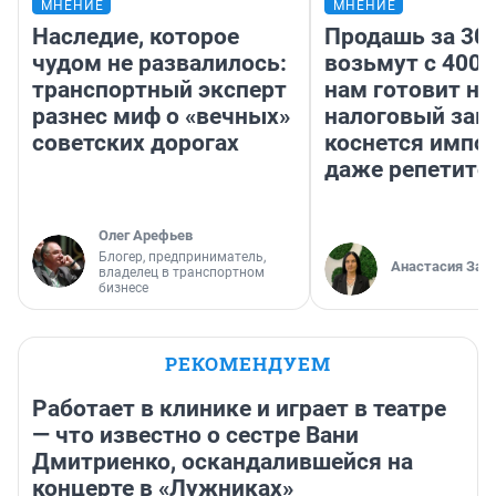
МНЕНИЕ
МНЕНИЕ
Наследие, которое
Продашь за 300
чудом не развалилось:
возьмут с 4000
транспортный эксперт
нам готовит н
разнес миф о «вечных»
налоговый зако
советских дорогах
коснется импор
даже репетито
Олег Арефьев
Блогер, предприниматель,
Анастасия Зав
владелец в транспортном
бизнесе
РЕКОМЕНДУЕМ
Работает в клинике и играет в театре
— что известно о сестре Вани
Дмитриенко, оскандалившейся на
концерте в «Лужниках»