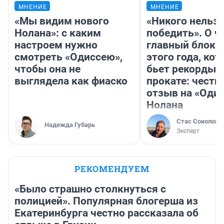
МНЕНИЕ
МНЕНИЕ
«Мы видим нового
«Никого нельз
Нолана»: с каким
победить». О ч
настроем нужно
главный блокб
смотреть «Одиссею»,
этого года, ко
чтобы она не
бьет рекорды 
выглядела как фиаско
прокате: честн
отзыв на «Оди
Нолана
Стас Соколов
Надежда Губарь
Эксперт
РЕКОМЕНДУЕМ
«Было страшно столкнуться с
полицией». Популярная блогерша из
Екатеринбурга честно рассказала об