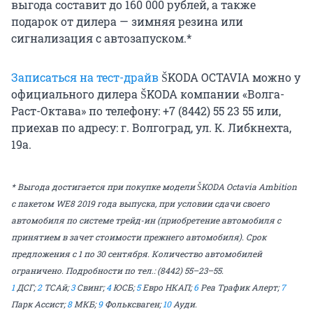
выгода составит до 160 000 рублей, а также
подарок от дилера — зимняя резина или
сигнализация с автозапуском.*
Записаться на тест-драйв
ŠKODA OCTAVIA можно у
официального дилера ŠKODA компании «Волга-
Раст-Октава» по телефону: +7 (8442) 55 23 55 или,
приехав по адресу: г. Волгоград, ул. К. Либкнехта,
19а.
* Выгода достигается при покупке модели ŠKODA Octavia Ambition
с пакетом WE8 2019 года выпуска, при условии сдачи своего
автомобиля по системе трейд-ин (приобретение автомобиля с
принятием в зачет стоимости прежнего автомобиля). Срок
предложения с 1 по 30 сентября. Количество автомобилей
ограничено. Подробности по тел.: (8442) 55–23–55.
1
ДСГ;
2
ТСАй;
3
Свинг;
4
ЮСБ;
5
Евро НКАП;
6
Реа Трафик Алерт;
7
Парк Ассист;
8
МКБ;
9
Фольксваген;
10
Ауди.