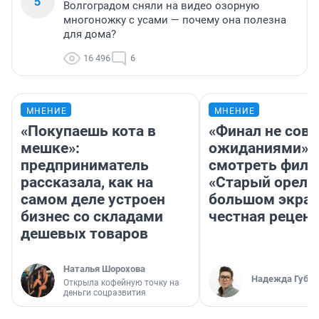
5
Волгоградом сняли на видео озорную
многоножку с усами — почему она полезна
для дома?
16 496
6
МНЕНИЕ
МНЕНИЕ
«Покупаешь кота в
«Финал не совп
мешке»:
ожиданиями»: 
предприниматель
смотреть фил
рассказала, как на
«Старый орел» 
самом деле устроен
большом экран
бизнес со складами
честная рецен
дешевых товаров
Наталья Шорохова
Надежда Губар
Открыла кофейную точку на
деньги соцразвития