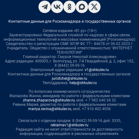
Контактные данные для Роскомнадзора и государственных органов
Сетевое издание «В1.ру» (18+)
Зарегистрировано Федеральной службой по надзору в сфере связи,
информационных технологий и массовых коммуникаций (Роскомнадзор)
Свидетельство о регистрации СМИ ЭЛ № ФС 77– 84678 от 06.02.2023 г.
Учредитель: Общество с ограниченной ответственностью "ИНТЕРНЕТ
ТЕХНОЛОГИИ"
Главный редактор: Смуров Николай Александрович
Адрес редакции: 400005, г. Волгоград, ул. 7-й Гвардейской, д. 2, офис 102,
8 (8442) 59-59-16
Электронный адрес редакции:
v1@shkulev.ru
Контактные данные для Роскомнадзора и государственных органов:
juristchel@shkulev.ru
Техподдержка:
help@shkulev.ru
По вопросам коммерческого сотрудничества:
Жапарова Жанна, менеджер по работе с федеральными клиентами
zhanna.zhaparova@shkulev.ru
, моб. + 7 982 640 34 32
Ревина Мария, директор по работе с федеральными клиентами
mariya.revina@shkulev.ru
, моб. +7 910 402 4056
Связаться с отделом продаж: 8 (8442) 59-59-16 доб. 3335,
reklamav1@shkulev.ru
Редакция сайта не несет ответственности за достоверность
информации, содержащейся в рекламных объявлениях.