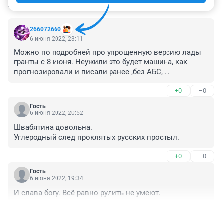
КОММЕНТАРИИ
12
266072660
6 июня 2022, 23:11
Можно по подробней про упрощенную версию лады 
гранты с 8 июня. Неужили это будет машина, как 
прогнозировали и писали ранее ,без АБС, 
электроники, подушек безопасности и классом 
+0
–0
двигателя евро 0 вместо евро 5.
Гость
6 июня 2022, 20:52
Швабятина довольна.

Углеродный след проклятых русских простыл.
+0
–0
Гость
6 июня 2022, 19:34
И слава богу. Всё равно рулить не умеют.
+1
–1