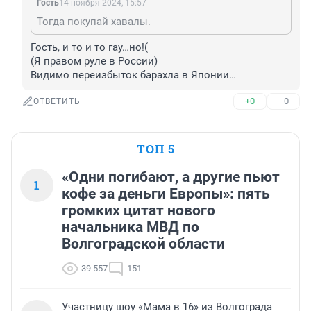
Гость
14 ноября 2024, 15:57
Тогда покупай хавалы.
Гость, и то и то гау…но!( 

(Я правом руле в России)

Видимо переизбыток барахла в Японии…
+0
–0
ОТВЕТИТЬ
ТОП 5
«Одни погибают, а другие пьют
1
кофе за деньги Европы»: пять
громких цитат нового
начальника МВД по
Волгоградской области
39 557
151
Участницу шоу «Мама в 16» из Волгограда