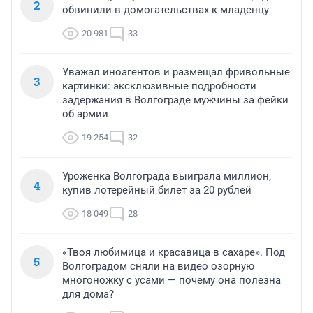
2
обвинили в домогательствах к младенцу
20 981
33
Уважал иноагентов и размещал фривольные
3
картинки: эксклюзивные подробности
задержания в Волгограде мужчины за фейки
об армии
19 254
32
Уроженка Волгограда выиграла миллион,
4
купив лотерейный билет за 20 рублей
18 049
28
«Твоя любимица и красавица в сахаре». Под
5
Волгоградом сняли на видео озорную
многоножку с усами — почему она полезна
для дома?