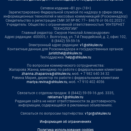
Сетевое издание «В1.ру» (18+)
Зарегистрировано Федеральной службой по надзору в сфере связи,
информационных технологий и массовых коммуникаций (Роскомнадзор)
Свидетельство о регистрации СМИ ЭЛ № ФС 77– 84678 от 06.02.2023 г.
Учредитель: Общество с ограниченной ответственностью "ИНТЕРНЕТ
ТЕХНОЛОГИИ"
Главный редактор: Смуров Николай Александрович
Адрес редакции: 400005, г. Волгоград, ул. 7-й Гвардейской, д. 2, офис 102,
8 (8442) 59-59-16
Электронный адрес редакции:
v1@shkulev.ru
Контактные данные для Роскомнадзора и государственных органов:
juristchel@shkulev.ru
Техподдержка:
help@shkulev.ru
По вопросам коммерческого сотрудничества:
Жапарова Жанна, менеджер по работе с федеральными клиентами
zhanna.zhaparova@shkulev.ru
, моб. + 7 982 640 34 32
Ревина Мария, директор по работе с федеральными клиентами
mariya.revina@shkulev.ru
, моб. +7 910 402 4056
Связаться с отделом продаж: 8 (8442) 59-59-16 доб. 3335,
reklamav1@shkulev.ru
Редакция сайта не несет ответственности за достоверность
информации, содержащейся в рекламных объявлениях.
Связаться по вопросам партнёрства:
v1pr@shkulev.ru
Информация об ограничениях
Политика использования cookies