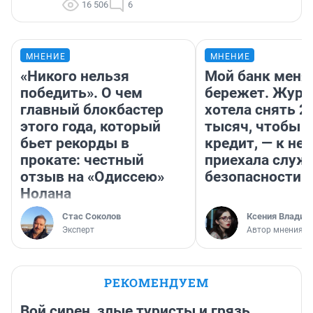
16 506
6
МНЕНИЕ
МНЕНИЕ
«Никого нельзя
Мой банк меня
победить». О чем
бережет. Журн
главный блокбастер
хотела снять 2
этого года, который
тысяч, чтобы п
бьет рекорды в
кредит, — к не
прокате: честный
приехала служ
отзыв на «Одиссею»
безопасности
Нолана
Стас Соколов
Ксения Владим
Эксперт
Автор мнения
РЕКОМЕНДУЕМ
Вой сирен, злые туристы и грязь.