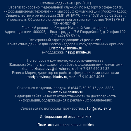
Сетевое издание «В1.ру» (18+)
Зарегистрировано Федеральной службой по надзору в сфере связи,
информационных технологий и массовых коммуникаций (Роскомнадзор)
Свидетельство о регистрации СМИ ЭЛ № ФС 77– 84678 от 06.02.2023 г.
Учредитель: Общество с ограниченной ответственностью "ИНТЕРНЕТ
ТЕХНОЛОГИИ"
Главный редактор: Смуров Николай Александрович
Адрес редакции: 400005, г. Волгоград, ул. 7-й Гвардейской, д. 2, офис 102,
8 (8442) 59-59-16
Электронный адрес редакции:
v1@shkulev.ru
Контактные данные для Роскомнадзора и государственных органов:
juristchel@shkulev.ru
Техподдержка:
help@shkulev.ru
По вопросам коммерческого сотрудничества:
Жапарова Жанна, менеджер по работе с федеральными клиентами
zhanna.zhaparova@shkulev.ru
, моб. + 7 982 640 34 32
Ревина Мария, директор по работе с федеральными клиентами
mariya.revina@shkulev.ru
, моб. +7 910 402 4056
Связаться с отделом продаж: 8 (8442) 59-59-16 доб. 3335,
reklamav1@shkulev.ru
Редакция сайта не несет ответственности за достоверность
информации, содержащейся в рекламных объявлениях.
Связаться по вопросам партнёрства:
v1pr@shkulev.ru
Информация об ограничениях
Политика использования cookies