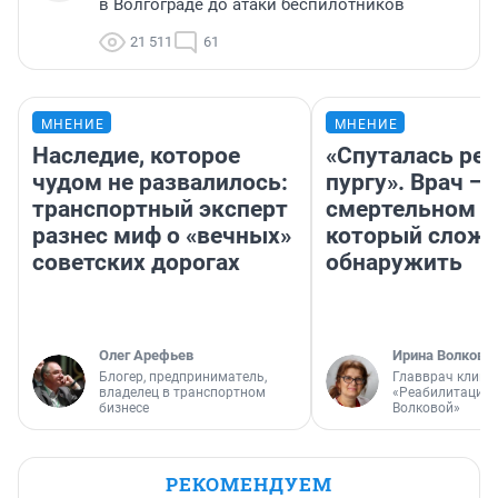
в Волгограде до атаки беспилотников
21 511
61
МНЕНИЕ
МНЕНИЕ
Наследие, которое
«Спуталась реч
чудом не развалилось:
пургу». Врач — 
транспортный эксперт
смертельном д
разнес миф о «вечных»
который слож
советских дорогах
обнаружить
Олег Арефьев
Ирина Волкова
Блогер, предприниматель,
Главврач клини
владелец в транспортном
«Реабилитация 
бизнесе
Волковой»
РЕКОМЕНДУЕМ