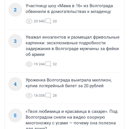
Участницу шоу «Мама в 16» из Волгограда
2
обвинили в домогательствах к младенцу
20 940
33
Уважал иноагентов и размещал фривольные
3
картинки: эксклюзивные подробности
задержания в Волгограде мужчины за фейки
об армии
19 244
32
Уроженка Волгограда выиграла миллион,
4
купив лотерейный билет за 20 рублей
18 038
28
«Твоя любимица и красавица в сахаре». Под
5
Волгоградом сняли на видео озорную
многоножку с усами — почему она полезна
для дома?