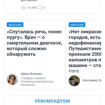
16 496
6
МНЕНИЕ
МНЕНИЕ
«Спуталась речь, понес
«Нет некрасив
пургу». Врач — о
городов, есть
смертельном диагнозе,
недофинансиро
который сложно
Путешественн
обнаружить
проехали 2000
километров по 
машине — стои
того
Ирина Волкова
Главврач клиники
Екатерина Лит
«Реабилитация доктора
Волковой»
РЕКОМЕНДУЕМ