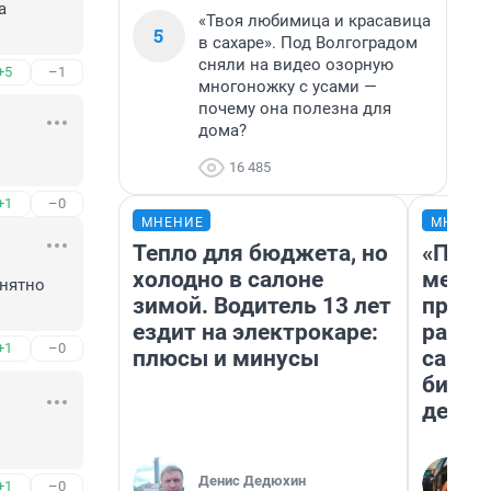
 
«Твоя любимица и красавица
5
в сахаре». Под Волгоградом
сняли на видео озорную
+5
–1
многоножку с усами —
почему она полезна для
дома?
16 485
+1
–0
МНЕНИЕ
МНЕНИ
Тепло для бюджета, но
«Поку
холодно в салоне
мешке
нятно 
зимой. Водитель 13 лет
предп
ездит на электрокаре:
расска
+1
–0
плюсы и минусы
самом
бизне
дешев
Денис Дедюхин
+1
–0