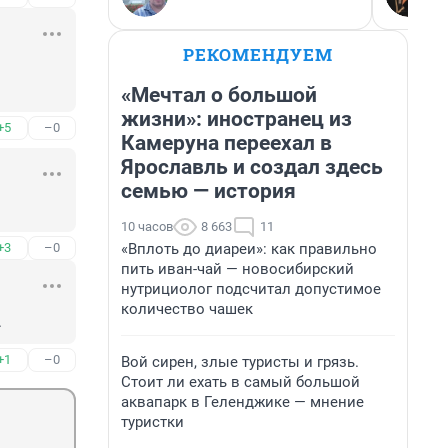
РЕКОМЕНДУЕМ
«Мечтал о большой
жизни»: иностранец из
+5
–0
Камеруна переехал в
Ярославль и создал здесь
семью — история
10 часов
8 663
11
«Вплоть до диареи»: как правильно
+3
–0
пить иван-чай — новосибирский
нутрициолог подсчитал допустимое
количество чашек
.
+1
–0
Вой сирен, злые туристы и грязь.
Стоит ли ехать в самый большой
аквапарк в Геленджике — мнение
туристки