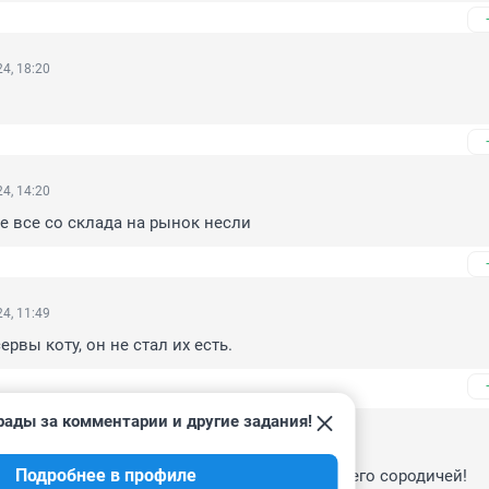
4, 18:20
4, 14:20
е все со склада на рынок несли
4, 11:49
ервы коту, он не стал их есть.
рады за комментарии и другие задания!
2024, 14:55
Подробнее в профиле
му, что там плов-синтетика,😂 ну а мясо из его сородичей!