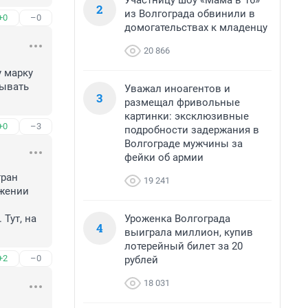
Участницу шоу «Мама в 16»
2
из Волгограда обвинили в
+0
–0
домогательствах к младенцу
20 866
 марку 
ывать 
Уважал иноагентов и
3
размещал фривольные
картинки: эксклюзивные
+0
–3
подробности задержания в
Волгограде мужчины за
фейки об армии
ран 
19 241
жении 
Уроженка Волгограда
Тут, на 
4
выиграла миллион, купив
лотерейный билет за 20
+2
–0
рублей
18 031