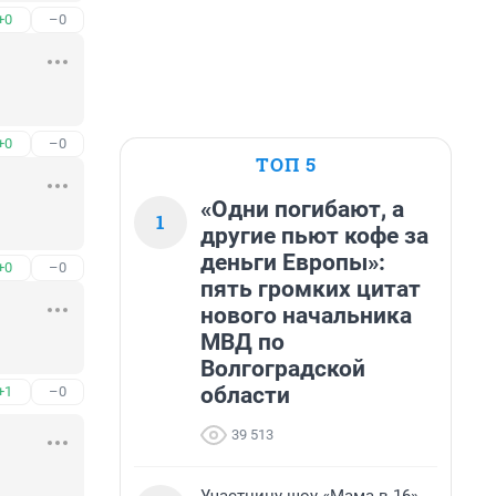
+0
–0
+0
–0
ТОП 5
«Одни погибают, а
1
другие пьют кофе за
деньги Европы»:
+0
–0
пять громких цитат
нового начальника
МВД по
Волгоградской
области
+1
–0
39 513