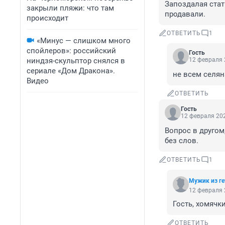
Запоздалая стат
закрыли пляжи: что там
продавали.
происходит
ОТВЕТИТЬ
1
«Минус — слишком много
спойлеров»: российский
Гость
ниндзя-скульптор снялся в
12 февраля 
сериале «Дом Дракона».
не всем селян
Видео
ОТВЕТИТЬ
Гость
12 февраля 202
Вопрос в другом,
без слов.
ОТВЕТИТЬ
1
Мужик из ге
12 февраля 
Гость, хомячк
ОТВЕТИТЬ