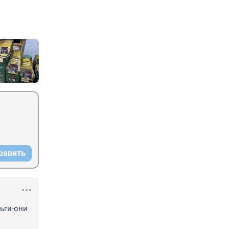
равить
ги-они 