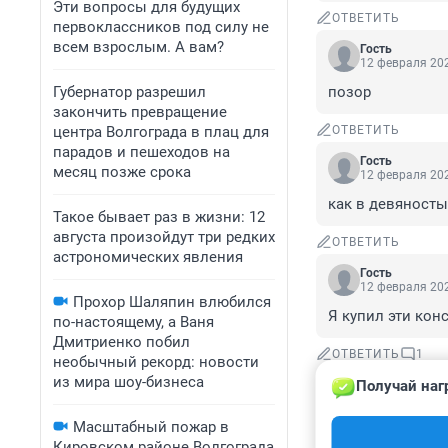
Эти вопросы для будущих
ОТВЕТИТЬ
первоклассников под силу не
всем взрослым. А вам?
Гость
12 февраля 202
Губернатор разрешил
позор
закончить превращение
центра Волгограда в плац для
ОТВЕТИТЬ
парадов и пешеходов на
Гость
месяц позже срока
12 февраля 202
как в девяносты
Такое бывает раз в жизни: 12
августа произойдут три редких
ОТВЕТИТЬ
астрономических явления
Гость
12 февраля 202
Прохор Шаляпин влюбился
Я купил эти конс
по-настоящему, а Ваня
Дмитриенко побил
ОТВЕТИТЬ
1
необычный рекорд: новости
из мира шоу-бизнеса
Получай наг
Гость
12 февраля 
Масштабный пожар в
Возможно пото
Кировском районе Волгограда