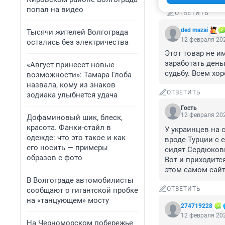
попал на видео
ОТВЕТИТЬ
ded mazai
Тысячи жителей Волгограда
12 февраля 202
остались без электричества
Этот товар не и
заработать день
«Август принесет новые
судьбу. Всем хо
возможности»: Тамара Глоба
назвала, кому из знаков
ОТВЕТИТЬ
зодиака улыбнется удача
Гость
12 февраля 202
Дофаминовый шик, блеск,
красота. Фанки-стайл в
У украинцев на 
одежде: что это такое и как
вроде Турции с 
его носить — примеры
сидят Сердюковы
образов с фото
Вот и приходится
этом самом сайт
В Волгограде автомобилисты
ОТВЕТИТЬ
сообщают о гигантской пробке
на «танцующем» мосту
274719228
12 февраля 202
На Черноморском побережье