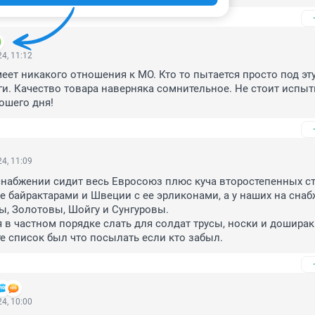
4, 11:12
меет никакого отношения к МО. Кто то пытается просто под эту
ги. Качество товара наверняка сомнительное. Не стоит испыт
рошего дня!
4, 11:09
снабжении сидит весь Евросоюз плюс куча второстепенных ст
ее байрактарами и Швеции с ее эрликонами, а у наших на снаб
, Золотовы, Шойгу и Сунгуровы. 

 в частном порядке слать для солдат трусы, носки и доширак. 
е список был что посылать если кто забыл.
4, 10:00