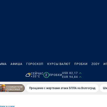
АММА
АФИША
ГОРОСКОП
КУРСЫ ВАЛЮТ
ПРОБКИ
ZODY
И
USD 82,17
СЕЙЧАС
2
ПРОБКИ
+35°C
EUR 94,84
Прощание с жертвами атаки БПЛА на Волгоград
Шк