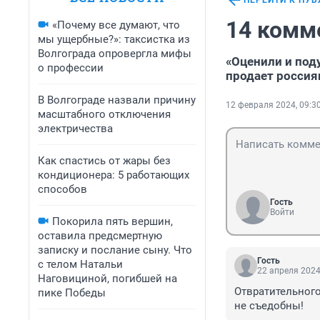
ПЕРЕЙТИ К ПУ
14 комм
«Почему все думают, что
мы ущербные?»: таксистка из
Волгограда опровергла мифы
«Оценили и поду
о профессии
продает россия
В Волгограде назвали причину
12 февраля 2024, 09:3
масштабного отключения
электричества
Как спастись от жары без
кондиционера: 5 работающих
способов
Гость
Войти
Покорила пять вершин,
оставила предсмертную
записку и послание сыну. Что
Гость
с телом Натальи
22 апреля 2024
Наговициной, погибшей на
Отвратительного
пике Победы
не съедобны!