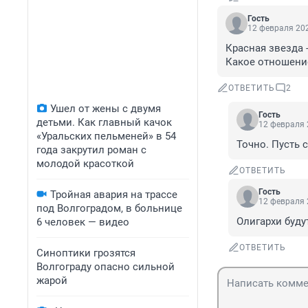
Гость
12 февраля 202
Красная звезда 
Какое отношение
ОТВЕТИТЬ
2
Ушел от жены с двумя
Гость
детьми. Как главный качок
12 февраля 
«Уральских пельменей» в 54
Точно. Пусть 
года закрутил роман с
молодой красоткой
ОТВЕТИТЬ
Гость
Тройная авария на трассе
12 февраля 
под Волгоградом, в больнице
Олигархи буду
6 человек — видео
ОТВЕТИТЬ
Синоптики грозятся
Волгограду опасно сильной
жарой