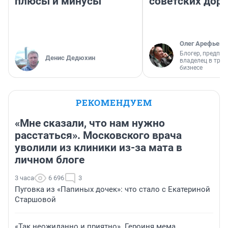
плюсы и минусы
советских доро
Олег Арефьев
Блогер, предпри
Денис Дедюхин
владелец в тра
бизнесе
РЕКОМЕНДУЕМ
«Мне сказали, что нам нужно
расстаться». Московского врача
уволили из клиники из-за мата в
личном блоге
3 часа
6 696
3
Пуговка из «Папиных дочек»: что стало с Екатериной
Старшовой
«Так неожиданно и приятно». Героиня мема