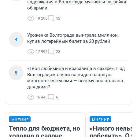
задержания в Волгограде мужчины за фейки
об армии
19 206
32
Уроженка Волгограда выиграла миллион,
4
купив лотерейный билет за 20 рублей
17 994
28
«Твоя любимица и красавица в сахаре». Под
5
Волгоградом сняли на видео озорную
многоножку с усами — почему она полезна
для дома?
16 443
6
МНЕНИЕ
МНЕНИЕ
Тепло для бюджета, но
«Никого нельз
холодно в салоне
победить». О ч