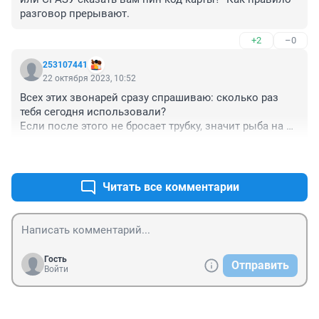
разговор прерывают.
+2
–0
253107441
22 октября 2023, 10:52
Всех этих звонарей сразу спрашиваю: сколько раз 
тебя сегодня использовали?

Если после этого не бросает трубку, значит рыба на 
крючке и мошенник не может бросить трубку 
+3
–0
определенное время. После этого открываюсь на 
мошеннике по полной, применяя все богатство 
великого и могучего русского языка.

Читать все комментарии
Обычно это помогает и номер попадает в черный 
список у мошенников!
Гость
Отправить
Войти