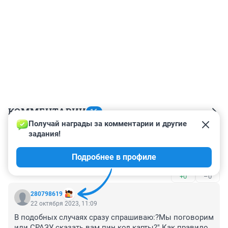
КОММЕНТАРИИ
16
Получай награды за комментарии и другие 
задания!
Гость
22 октября 2023, 13:59
Подробнее в профиле
мамонты не переведутся никогда
+0
–0
280798619
22 октября 2023, 11:09
В подобных случаях сразу спрашиваю:?Мы поговорим 
или СРАЗУ сказать вам пин код карты?" Как правило 