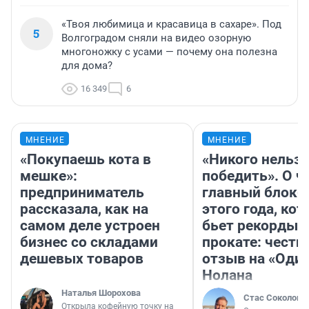
«Твоя любимица и красавица в сахаре». Под
5
Волгоградом сняли на видео озорную
многоножку с усами — почему она полезна
для дома?
16 349
6
МНЕНИЕ
МНЕНИЕ
«Покупаешь кота в
«Никого нельз
мешке»:
победить». О ч
предприниматель
главный блокб
рассказала, как на
этого года, ко
самом деле устроен
бьет рекорды 
бизнес со складами
прокате: честн
дешевых товаров
отзыв на «Оди
Нолана
Наталья Шорохова
Стас Соколов
Открыла кофейную точку на