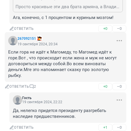
Просто красивые эти два брата армяна, а Владик был так у неё ради денег..
Ага, конечно, с 1 процентом и куриным мозгом!
+0
–0
ОТВЕТИТЬ
267092151
19 сентября 2024, 20:34
Если гора не идёт к Магомеду, то Магомед идёт к 
горе.Вот , что происходит если жена и муж не могут 
договориться между собой.Во всем виноваты 
деньги.Мге это напоминает сказку про золотую 
рыбку.
+0
–0
ОТВЕТИТЬ
2
Гость
19 сентября 2024, 22:22
Да, нелегко придется президенту разгребать 
наследие предшественников.
+1
–0
ОТВЕТИТЬ