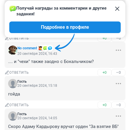
Ну теперь начнется известная история, сначала они 
Получай награды за комментарии и другие 
больными будут, а потом их адвокаты и т.д. и т.п. У 
задания!
нас же такая же афера была с этим Мелконяном. А 
потом всех на СВО отправят кашу в тылу варить и 
Подробнее в профиле
через полгода вернуться с наградами и амнистией.
+0
–0
ОТВЕТИТЬ
No comment
20 сентября 2024, 16:43
.... и "чехи" также заодно с Бокальчиком?
+0
–0
ОТВЕТИТЬ
Гость
20 сентября 2024, 15:18
гойда
+0
–0
ОТВЕТИТЬ
Гость
20 сентября 2024, 14:05
Скоро Адаму Кардырову вручат орден "За взятие ВБ"