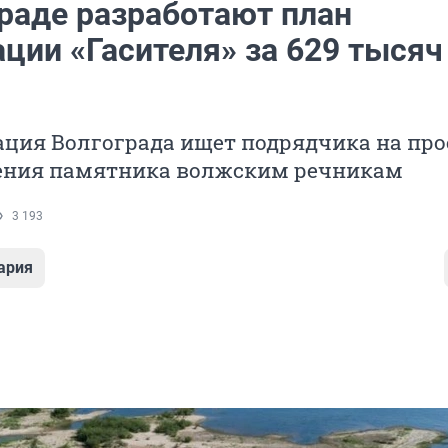
граде разработают план
ции «Гасителя» за 629 тысяч
ция Волгограда ищет подрядчика на про
ения памятника волжским речникам
3 193
ария