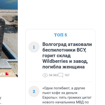
ТОП 5
Волгоград атаковали
1
беспилотники ВСУ,
горит склад
Wildberries и завод,
погибла женщина
54 363
167
«Одни погибают, а другие
2
пьют кофе за деньги
у
Европы»: пять громких цитат
нового начальника МВД по
-