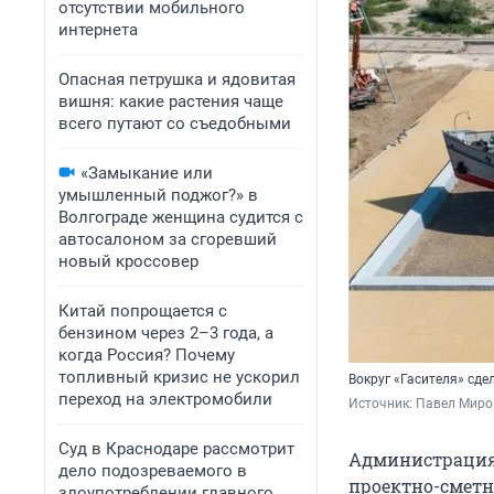
отсутствии мобильного
интернета
Опасная петрушка и ядовитая
вишня: какие растения чаще
всего путают со съедобными
«Замыкание или
умышленный поджог?» в
Волгограде женщина судится с
автосалоном за сгоревший
новый кроссовер
Китай попрощается с
бензином через 2–3 года, а
когда Россия? Почему
топливный кризис не ускорил
Вокруг «Гасителя» сде
переход на электромобили
Источник: 
Павел Мир
Суд в Краснодаре рассмотрит
Администрация 
дело подозреваемого в
проектно-сметн
злоупотреблении главного