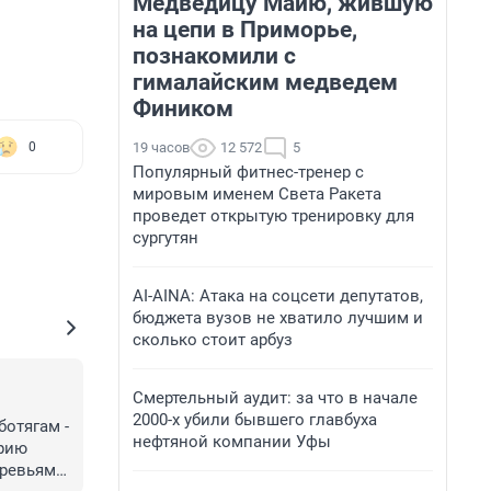
Медведицу Майю, жившую
на цепи в Приморье,
познакомили с
гималайским медведем
Фиником
19 часов
12 572
5
0
Популярный фитнес-тренер с
мировым именем Света Ракета
проведет открытую тренировку для
сургутян
AI-AINA: Атака на соцсети депутатов,
бюджета вузов не хватило лучшим и
сколько стоит арбуз
Смертельный аудит: за что в начале
2000-х убили бывшего главбуха
отягам - 
нефтяной компании Уфы
рию 
ревьями.
