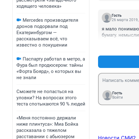
рассмотрели «загадочного
Но - да, попилит
ходящего человека»
Гость
Mercedes производителя
26 марта 2019,
дронов подорвали под
я мало понимаю.
Екатеринбургом —
бумагу. немысл
рассказываем всё, что
известно о покушении
Паспарту работал в метро, а
Фура был продюсером: тайны
«Форта Боярд», о которых вы
не знали
Сможете не попасться на
Гость
уловки? На вопросах этого
Войти
теста спотыкаются 90 % людей
«Меня постоянно держали
ниже плинтуса»: Миа Бойка
рассказала о тяжелом
расставании с абьюзером
Новости СМИ2