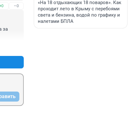
«На 18 отдыхающих 18 поваров». Как
+0
–0
проходит лето в Крыму с перебоями
света и бензина, водой по графику и
налетами БПЛА
 за 
+0
–0
равить