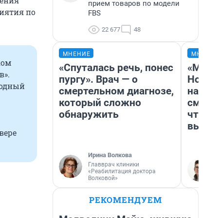
ления
прием товаров по модели
риятия по
FBS
22 677
48
МНЕНИЕ
МНЕНИ
ком
«Спуталась речь, понес
«Мы в
в».
пургу». Врач — о
Нолан
ходный
смертельном диагнозе,
настр
который сложно
смотр
обнаружить
чтобы
выгля
вере
Ирина Волкова
Главврач клиники
«Реабилитация доктора
Волковой»
РЕКОМЕНДУЕМ