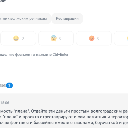
ент
ятник волжским речникам
Реставрация
0
0
0
ыделите фрагмент и нажмите Ctrl+Enter
ИИ
3
 18:06
имость "плана". Отдайте эти деньги простым волгоградским раб
о "плана" и проекта отреставрируют и сам памятник и террито
лючая фонтаны и бассейны вместе с газонами, брусчаткой и де