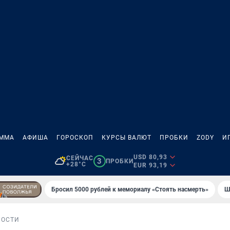
АММА
АФИША
ГОРОСКОП
КУРСЫ ВАЛЮТ
ПРОБКИ
ZODY
И
USD 80,93
СЕЙЧАС
3
ПРОБКИ
+28°C
EUR 93,19
Бросил 5000 рублей к мемориалу «Стоять насмерть»
Ш
НОСТИ