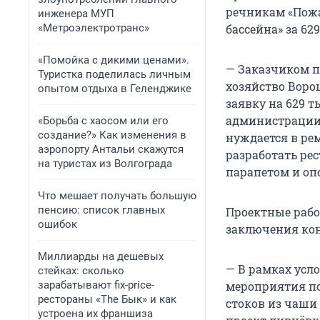
речникам «Пожа
инженера МУП
«Метроэлектротранс»
бассейна» за 62
«Помойка с дикими ценами».
— Заказчиком 
Туристка поделилась личным
хозяйство Воро
опытом отдыха в Геленджике
заявку на 629 т
администрации 
«Борьба с хаосом или его
создание?» Как изменения в
нуждается в ре
аэропорту Антальи скажутся
разработать ре
на туристах из Волгограда
парапетом и опо
Что мешает получать большую
пенсию: список главных
Проектные рабо
ошибок
заключения кон
Миллиарды на дешевых
— В рамках усл
стейках: сколько
зарабатывают fix-price-
мероприятия по
рестораны «The Бык» и как
стоков из чаши
устроена их франшиза