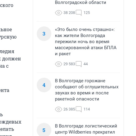
Волгоградской области
ского
38 208
125
льное
«Это было очень страшно»:
3
как жители Волгограда
урсную
пережили ночь во время
массированной атаки БПЛА
следия
и ракет
к должен
29 583
44
на с
В Волгограде горожане
4
сообщают об оглушительных
ента
звуках во время и после
ракетной опасности
26 385
114
ь
дождевых
В Волгограде логистический
делать
5
центр Wildberries прекратил