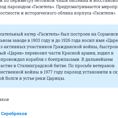
и по периметру бетонной чаши бассейна и восстанов
под пароходом «Гаситель». Предусматриваются мероп
остности и исторического облика корпуса «Гасителя».
сательный катер «Гаситель» был построен на Сормовс
ьном заводе в 1903 году и до 1926 года носил имя «Царе
из активных участников Гражданской войны, быстро
й «Царев» перевозил части Красной армии, ходил в
сопровождал корабли с боеприпасами. В дальнейшем
стие в Сталинградской битве. По просьбе ветеранов
ественной войны в 1977 году пароход установили в ск
й Волги в устье реки Царицы.
яков
 Серебряков