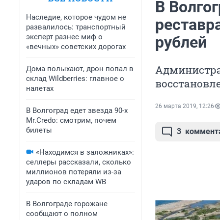
В Волго
Наследие, которое чудом не
реставра
развалилось: транспортный
эксперт разнес миф о
рублей
«вечных» советских дорогах
Администра
Дома полыхают, дрон попал в
склад Wildberries: главное о
восстановл
налетах
26 марта 2019, 12:26
В Волгоград едет звезда 90-х
Mr.Credo: смотрим, почем
билеты
3
коммент
«Находимся в заложниках»:
селлеры рассказали, сколько
миллионов потеряли из-за
ударов по складам WB
В Волгограде горожане
сообщают о полном