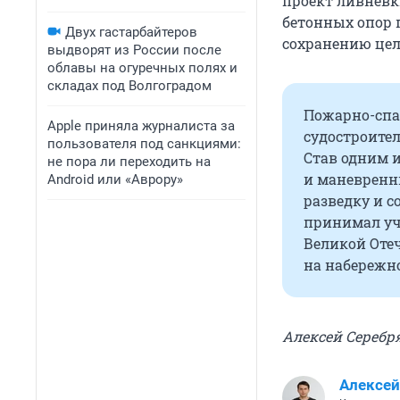
проект ливнёвк
бетонных опор 
Двух гастарбайтеров
сохранению цел
выдворят из России после
облавы на огуречных полях и
складах под Волгоградом
Пожарно-спа
Apple приняла журналиста за
судостроител
пользователя под санкциями:
Став одним 
не пора ли переходить на
и маневренны
Android или «Аврору»
разведку и 
принимал уча
Великой Отеч
на набережно
Алексей Серебр
Алексей