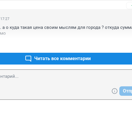
ь при этом не получиться.
 17:27
 а о куда такая цена своим мыслям для города ? откуда сумма
имо
Читать все комментарии
Отп