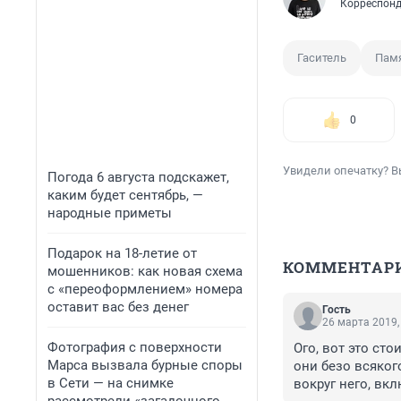
Корреспонд
Гаситель
Пам
0
Увидели опечатку? В
Погода 6 августа подскажет,
каким будет сентябрь, —
народные приметы
Подарок на 18-летие от
КОММЕНТАР
мошенников: как новая схема
с «переоформлением» номера
оставит вас без денег
Гость
26 марта 2019,
Фотография с поверхности
Ого, вот это сто
Марса вызвала бурные споры
они безо всяког
в Сети — на снимке
вокруг него, вк