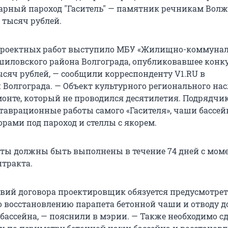
рный пароход "Гаситель" — памятник речникам Волж
9 тысяч рублей.
проектных работ выступило МБУ «Жилищно-коммуна
шиловского района Волгограда, опубликовавшее конк
ысяч рублей, — сообщили корреспонденту V1.RU в
Волгограда. — Объект культурного регионального на
монте, который не проводился десятилетия. Подрядчи
ставрационные работы самого «Гасителя», чаши бассей
рами под пароход и стеллы с якорем.
ты должны быть выполнены в течение 74 дней с мом
тракта.
овий договора проектировщик обязуется предусмотрет
 восстановлению парапета бетонной чаши и отводу 
 бассейна, — пояснили в мэрии. — Также необходимо с