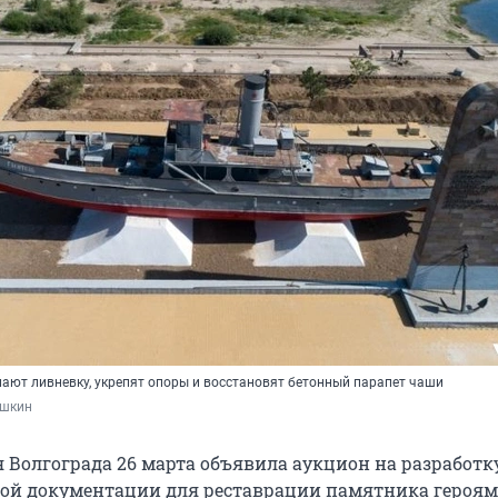
лают ливневку, укрепят опоры и восстановят бетонный парапет чаши
ошкин
Волгограда 26 марта объявила аукцион на разработк
ой документации для реставрации памятника героям