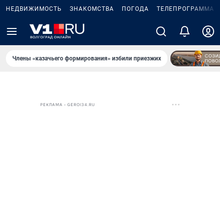
НЕДВИЖИМОСТЬ
ЗНАКОМСТВА
ПОГОДА
ТЕЛЕПРОГРАММА
Члены «казачьего формирования» избили приезжих
РЕКЛАМА • GEROI34.RU