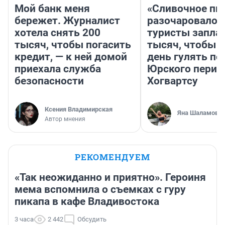
Мой банк меня
«Сливочное пи
бережет. Журналист
разочаровало»
хотела снять 200
туристы запла
тысяч, чтобы погасить
тысяч, чтобы 
кредит, — к ней домой
день гулять по
приехала служба
Юрского перио
безопасности
Хогвартсу
Ксения Владимирская
Яна Шаламова
Автор мнения
РЕКОМЕНДУЕМ
«Так неожиданно и приятно». Героиня
мема вспомнила о съемках с гуру
пикапа в кафе Владивостока
3 часа
2 442
Обсудить