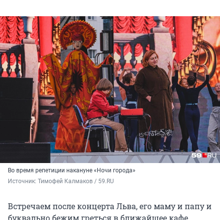
Во время репетиции накануне «Ночи города»
Источник: 
Тимофей Калмаков / 59.RU
Встречаем после концерта Льва, его маму и папу и
буквально бежим греться в ближайшее кафе,