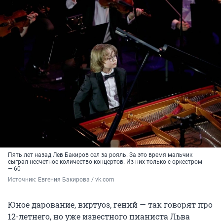
Пять лет назад Лев Бакиров сел за рояль. За это время мальчик
сыграл несчетное количество концертов. Из них только с оркестром
— 60
Источник: 
Евгения Бакирова / vk.com
Юное дарование, виртуоз, гений — так говорят про
12-летнего, но уже известного пианиста Льва