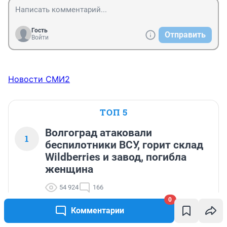
Гость
Отправить
Войти
Новости СМИ2
ТОП 5
Волгоград атаковали
1
беспилотники ВСУ, горит склад
Wildberries и завод, погибла
женщина
54 924
166
0
Комментарии
«Одни погибают, а другие пьют кофе за
2
деньги Европы»: пять громких цитат нового