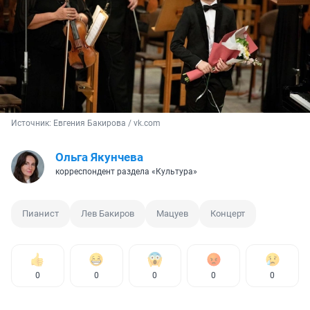
Источник: 
Евгения Бакирова / vk.com
Ольга Якунчева
корреспондент раздела «Культура»
Пианист
Лев Бакиров
Мацуев
Концерт
0
0
0
0
0