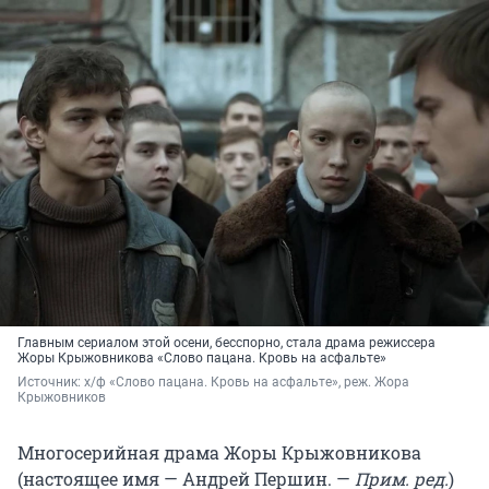
Главным сериалом этой осени, бесспорно, стала драма режиссера
Жоры Крыжовникова «Слово пацана. Кровь на асфальте»
Источник: 
х/ф «Слово пацана. Кровь на асфальте», реж. Жора 
Крыжовников
Многосерийная драма Жоры Крыжовникова
(настоящее имя — Андрей Першин. —
Прим. ред.
)