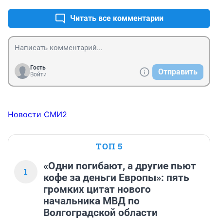
никому не покажется. после фильма будет взрывной 
рост насилия и повторения увиденного в фильме
Читать все комментарии
Гость
Отправить
Войти
Новости СМИ2
ТОП 5
«Одни погибают, а другие пьют
1
кофе за деньги Европы»: пять
громких цитат нового
начальника МВД по
Волгоградской области