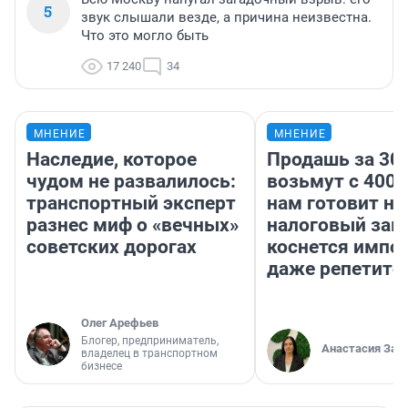
5
звук слышали везде, а причина неизвестна.
Что это могло быть
17 240
34
МНЕНИЕ
МНЕНИЕ
Наследие, которое
Продашь за 300
чудом не развалилось:
возьмут с 4000
транспортный эксперт
нам готовит н
разнес миф о «вечных»
налоговый зако
советских дорогах
коснется импор
даже репетито
Олег Арефьев
Блогер, предприниматель,
Анастасия Зав
владелец в транспортном
бизнесе