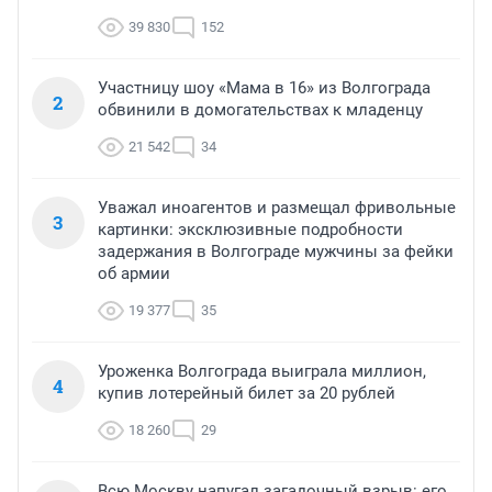
39 830
152
Участницу шоу «Мама в 16» из Волгограда
2
обвинили в домогательствах к младенцу
21 542
34
Уважал иноагентов и размещал фривольные
3
картинки: эксклюзивные подробности
задержания в Волгограде мужчины за фейки
об армии
19 377
35
Уроженка Волгограда выиграла миллион,
4
купив лотерейный билет за 20 рублей
18 260
29
Всю Москву напугал загадочный взрыв: его