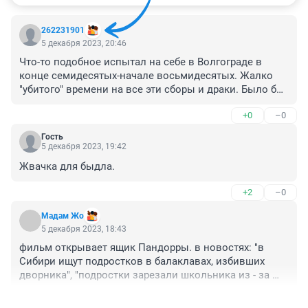
262231901
5 декабря 2023, 20:46
Что-то подобное испытал на себе в Волгограде в 
конце семидесятых-начале восьмидесятых. Жалко 
"убитого" времени на все эти сборы и драки. Было бы 
интересно с пару десятков тех казанских "активистов" 
+0
–0
сейчас послушать и посмотреть, кем они стали.
Гость
5 декабря 2023, 19:42
Жвачка для быдла.
+2
–0
Мадам Жо
5 декабря 2023, 18:43
фильм открывает ящик Пандорры. в новостях: "в 
Сибири ищут подростков в балаклавах, избивших 
дворника", "подростки зарезали школьника из - за 
того, что он был из другого района". хотели 
+4
–0
подростковую преступность? сейчас получите, мало 