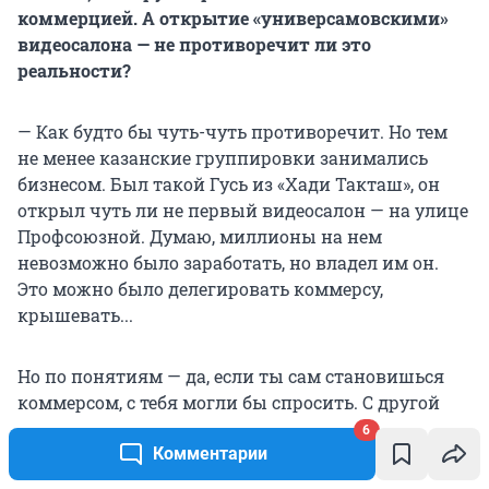
коммерцией. А открытие «универсамовскими»
видеосалона — не противоречит ли это
реальности?
— Как будто бы чуть-чуть противоречит. Но тем
не менее казанские группировки занимались
бизнесом. Был такой Гусь из «Хади Такташ», он
открыл чуть ли не первый видеосалон — на улице
Профсоюзной. Думаю, миллионы на нем
невозможно было заработать, но владел им он.
Это можно было делегировать коммерсу,
крышевать...
Но по понятиям — да, если ты сам становишься
коммерсом, с тебя могли бы спросить. С другой
стороны, если ты духовитый, как Вова Адидас, то
6
кто с тебя спросит? Кащей? Он «отшит». Если ты
Комментарии
такой же крутой, как Желтый, мог бы