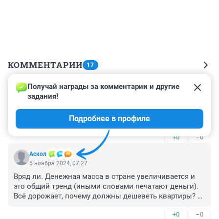
КОММЕНТАРИИ
17
Получай награды за комментарии и другие 
Гость
6 ноября 2024, 10:12
задания!
В России никогда и ничего не дешевеет, тем более 
Подробнее в профиле
недвижимость. Колебания цен +/-10% - это ни о чём.
+0
–0
Аскол
6 ноября 2024, 07:27
Вряд ли. Денежная масса в стране увеличивается и 
это общий тренд (иными словами печатают деньги). 
Всё дорожает, почему должны дешеветь квартиры? 
Другое дело что квартиры будут не так быстро 
+0
–0
дорожать и то всё зависит от города и 