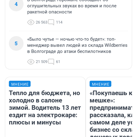
4
оглушительных звуках во время и после
ракетной опасности
26 563
114
«Было чутье — ночью что-то будет»: топ-
5
менеджер вывел людей из склада Wildberries
в Волгограде до атаки беспилотников
21 509
61
МНЕНИЕ
МНЕНИЕ
Тепло для бюджета, но
«Покупаешь ко
холодно в салоне
мешке»:
зимой. Водитель 13 лет
предпринимат
ездит на электрокаре:
рассказала, как
плюсы и минусы
самом деле ус
бизнес со скл