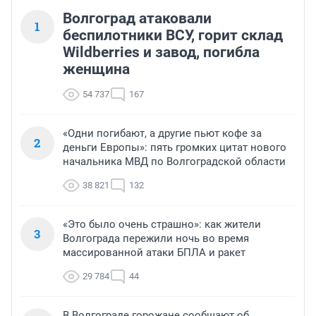
Волгоград атаковали
1
беспилотники ВСУ, горит склад
Wildberries и завод, погибла
женщина
54 737
167
«Одни погибают, а другие пьют кофе за
2
деньги Европы»: пять громких цитат нового
начальника МВД по Волгоградской области
38 821
132
«Это было очень страшно»: как жители
3
Волгограда пережили ночь во время
массированной атаки БПЛА и ракет
29 784
44
В Волгограде горожане сообщают об