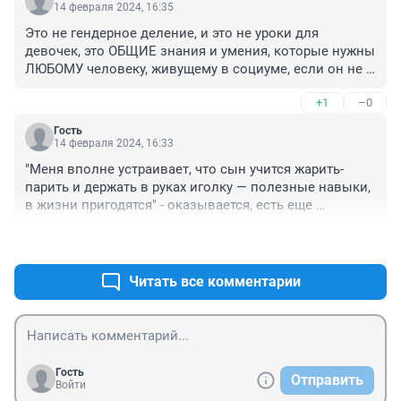
14 февраля 2024, 16:35
Это не гендерное деление, и это не уроки для 
девочек, это ОБЩИЕ знания и умения, которые нужны 
ЛЮБОМУ человеку, живущему в социуме, если он не 
тунеядец и бестолочь, конечно.

+1
–0
Но видимо эта мамашка хочет вырастить ленивого 
пузочеса, который будет лежать на диване с рукой в 
Гость
труханах и кричать жене "свари то, сделай сё!", потому 
14 февраля 2024, 16:33
что сам ничего не умеет. Достойный мужчина 
"Меня вполне устраивает, что сын учится жарить-
вырастет, надо сказать.

парить и держать в руках иголку — полезные навыки, 
А потом женщины жалуются, что все мужики такие, 
в жизни пригодятся" - оказывается, есть еще 
потому что им иногда попадаются такие 
женщины в русских селеньях!
бездельники. А нормальных мужиков от этого не 
+0
–0
меньше, просто воспитали не всех.
Читать все комментарии
Гость
Отправить
Войти