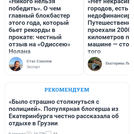
«Никого нельзя
«Нет некрасив
победить». О чем
городов, есть
главный блокбастер
недофинансиро
этого года, который
Путешественн
бьет рекорды в
проехали 2000
прокате: честный
километров по 
отзыв на «Одиссею»
машине — стои
Нолана
того
Стас Соколов
Екатерина Лит
Эксперт
РЕКОМЕНДУЕМ
«Было страшно столкнуться с
полицией». Популярная блогерша из
Екатеринбурга честно рассказала об
отдыхе в Грузии
9 августа
19 778
84