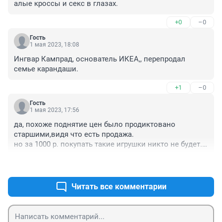
алые кроссы и секс в глазах.
+0
–0
Гость
1 мая 2023, 18:08
Ингвар Кампрад, основатель ИКЕА,, перепродал 
семье карандаши.
+1
–0
Гость
1 мая 2023, 17:56
да, похоже поднятие цен было продиктовано 
старшими,видя что есть продажа.

но за 1000 р. покупать такие игрушки никто не будет.

100р не жалко отдать,даже ,если эта игрушка 
+1
–0
ненужна,а просто поддержать мальчика
Читать все комментарии