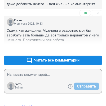
даже добавить нечего . - вся жизнь в комментариях ...
+0
–0
Гость
9 августа 2023, 10:33
Скажу, как женщина. Мужчина с радостью мог бы 
зарабатывать больше, да вот только вариантов у него 
немного. Практически вся работа 
низкооплачиваемая. Более -менее ещё рабочий класс 
+2
–0
на вахтах или стройках. А людям интеллигентных 
профессий зарабатывать нормально практически 
нереально. Социальные лифты в стране практически 
Читать все комментарии
не работают. Чтобы устроиться на денежную работу, 
нужны связи и знакомства. Остается только СВО, куда 
тебя возьмут с радостью. Знаю женщин, которые 
гонят своих мужей туда на заработки. Ну, их выбор.
Гость
Отправить
Войти