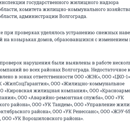
инспекции государственного жилищного надзора
области, комитета жилищно-коммунального хозяйств
области, администрации Волгограда.
е при проверках уделялось устранению снежных наве
й на козырьках домов, образовавшихся с изменением
 проверок нарушения были выявлены в работе нескол
мпаний во всех районах Волгограда. Недостаточное 
лено в зонах ответственности ООО «ЖЭК», ООО «ЦКО-1»
УК «ЖилСоцГарантия», ООО «Жилищно-коммунальное
ОО «Кировская жилищная компания», ООО «Красноарм
ния», ООО «Аварийно-ремонтная служба», ООО «УК
кого района», ООО «УК Тандем», ООО «Управление жи
тябрьского района», ООО «УК Ренессанс», ООО «ЖЭУ-65
, ООО «УК Ворошиловского района».