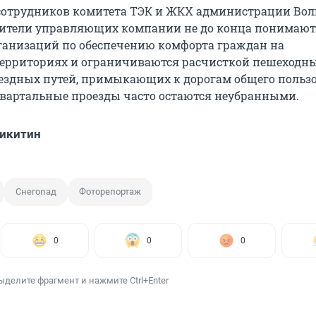
отрудников комитета ТЭК и ЖКХ администрации Волг
дители управляющих компании не до конца понимают
ганизаций по обеспечению комфорта граждан на
ерриториях и ограничиваются расчисткой пешеходн
ездных путей, примыкающих к дорогам общего польз
вартальные проезды часто остаются неубранными.
икитин
Снегопад
Фоторепортаж
0
0
0
ыделите фрагмент и нажмите Ctrl+Enter