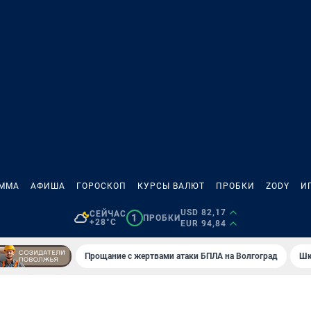
АММА
АФИША
ГОРОСКОП
КУРСЫ ВАЛЮТ
ПРОБКИ
ZODY
И
USD 82,17
СЕЙЧАС
1
ПРОБКИ
+28°C
EUR 94,84
Прощание с жертвами атаки БПЛА на Волгоград
Шк