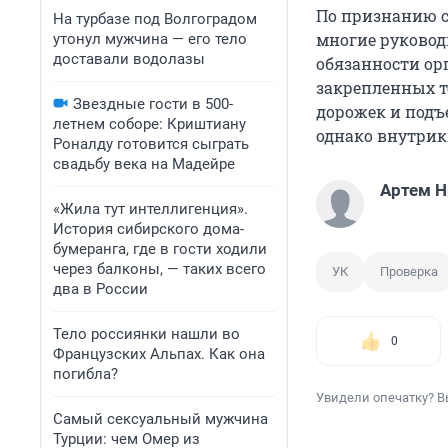
По признанию с
На турбазе под Волгоградом
многие руково
утонул мужчина — его тело
доставали водолазы
обязанности ор
закрепленных т
Звездные гости в 500-
дорожек и подъ
летнем соборе: Криштиану
однако внутрик
Роналду готовится сыграть
свадьбу века на Мадейре
Артем Н
«Жила тут интеллигенция».
История сибирского дома-
бумеранга, где в гости ходили
через балконы, — таких всего
УК
Проверка
два в России
Тело россиянки нашли во
0
Французских Альпах. Как она
погибла?
Увидели опечатку? В
Самый сексуальный мужчина
Турции: чем Омер из