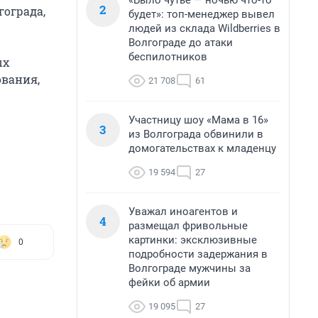
«Было чутье — ночью что-то
2
ограда,
будет»: топ-менеджер вывел
людей из склада Wildberries в
Волгограде до атаки
беспилотников
ых
ования,
21 708
61
Участницу шоу «Мама в 16»
3
из Волгограда обвинили в
домогательствах к младенцу
19 594
27
Уважал иноагентов и
4
размещал фривольные
картинки: эксклюзивные
0
подробности задержания в
Волгограде мужчины за
фейки об армии
19 095
27