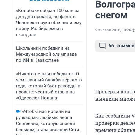
Волгогр
«Колобок» собрал 100 млн за
снегом
два дня проката, но фанаты
Человека-паука объявили ему
войну. Разбираемся в
9 января 2016, 10:26
скандале
66
коммен
Школьники победили на
Международной олимпиаде
по ИИ в Казахстане
«Никого нельзя победить». О
чем главный блокбастер этого
года, который бьет рекорды в
Проверки конт
прокате: честный отзыв на
«Одиссею» Нолана
выявили множес
«Чтобы нас носили на
Как сообщили V
ручках, мы любим»: нерпа
проверки деяте
Сергеевна, которую спасли
бельком, стала звездой Сети.
времени обильн