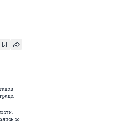
ганов
граде.
асти,
ались со