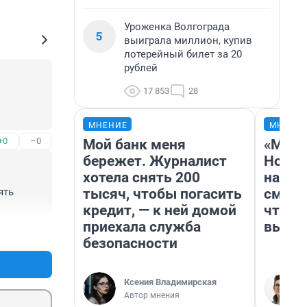
Уроженка Волгограда
5
выиграла миллион, купив
лотерейный билет за 20
рублей
17 853
28
МНЕНИЕ
МНЕНИ
+0
–0
Мой банк меня
«Мы в
бережет. Журналист
Нолан
хотела снять 200
настр
тысяч, чтобы погасить
смотр
ть 
кредит, — к ней домой
чтобы
приехала служба
выгля
+0
–0
безопасности
Ксения Владимирская
Автор мнения