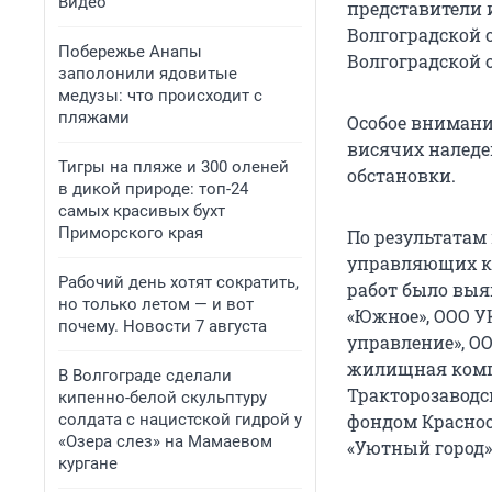
Видео
представители 
Волгоградской 
Побережье Анапы
Волгоградской 
заполонили ядовитые
медузы: что происходит с
пляжами
Особое внимани
висячих наледе
Тигры на пляже и 300 оленей
обстановки.
в дикой природе: топ-24
самых красивых бухт
Приморского края
По результатам
управляющих ко
Рабочий день хотят сократить,
работ было выяв
но только летом — и вот
«Южное», ООО 
почему. Новости 7 августа
управление», О
жилищная компа
В Волгограде сделали
Тракторозаводс
кипенно-белой скульптуру
солдата с нацистской гидрой у
фондом Красноок
«Озера слез» на Мамаевом
«Уютный город»
кургане