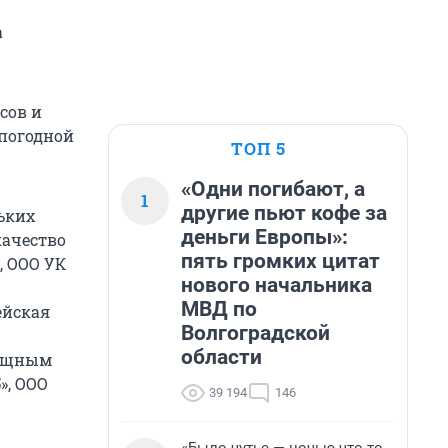
а
сов и
 погодной
ТОП 5
«Одни погибают, а
1
другие пьют кофе за
ьких
деньги Европы»:
качество
пять громких цитат
, ООО УК
нового начальника
МВД по
ейская
Волгоградской
области
лищным
», ООО
39 194
146