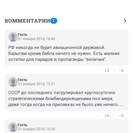
КОММЕНТАРИИ
7
Гость
31 января 2016, 18:40
РФ никогда не будет авиационной державой. 
Барыгам кроме бабла ничего не нужно. Есть жалкие 
остатки для парадов и пропаганды "величия".
+3
–0
Гость
31 января 2016, 15:01
СССР до последнего патрулировал круглосуточно 
стратегическими бомбандировщиками пол мира, 
даже тогда когда на прилавках не было уже ничего. 
Потом лет 5 никто не летал и ничего не случилось, 
+4
–0
кроме экономии тощих ресурсов. Теперь про такую 
страну как СССР генералы из этой самой страны не 
Гость
вспоминают. Все те же розовые очки пугалки, 
31 января 2016, 10:36