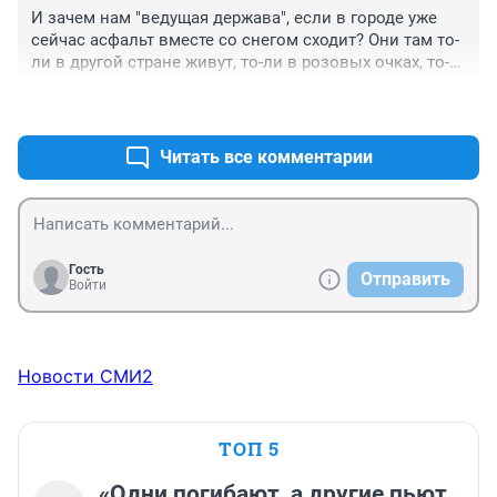
страшилки и невиданные расходы на вооружение. 
И зачем нам "ведущая держава", если в городе уже 
Генеральское лобби несокрушимо, им сколько не 
сейчас асфальт вместе со снегом сходит? Они там то-
давай все мало будет , а списать ракету стоимостью в 
ли в другой стране живут, то-ли в розовых очках, то-
миллионы долларов можно за 5 минут на любых 
ли им на нас просто плевать.... 

учениях. Везде должна быть разумность и 
+6
–0
достаточность .
Понимаете, господа-товарищи генералы-президенты, 
не будет никакой "ведущей державы" и "великой 
Читать все комментарии
страны", пока не будет порядка в городах.
Гость
Отправить
Войти
Новости СМИ2
ТОП 5
«Одни погибают, а другие пьют