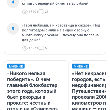
4
купив лотерейный билет за 20 рублей
17 991
28
«Твоя любимица и красавица в сахаре». Под
5
Волгоградом сняли на видео озорную
многоножку с усами — почему она полезна
для дома?
16 441
6
МНЕНИЕ
МНЕНИЕ
«Никого нельзя
«Нет некрасив
победить». О чем
городов, есть
главный блокбастер
недофинансиро
этого года, который
Путешественн
бьет рекорды в
проехали 2000
прокате: честный
километров по 
отзыв на «Одиссею»
машине — стои