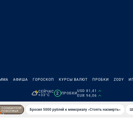
АММА
АФИША
ГОРОСКОП
КУРСЫ ВАЛЮТ
ПРОБКИ
ZODY
И
USD 81,41
СЕЙЧАС
2
ПРОБКИ
+33°C
EUR 94,06
Бросил 5000 рублей к мемориалу «Стоять насмерть»
Ш