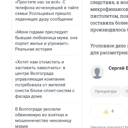
следствия, в но
«Простите нас за всё». С
телефона исчезнувшей в тайге
микрофинансовы
семьи Усольцевых пришло
пистолетом, по
леденящее душу сообщение
составила более
производилось 
«Меня годами преследует
бывшая любовница мужа: она
портит жилье и угрожает».
Уголовное дело
Реальная история
для рассмотрен
«Хотят нам отомстить и
заставить замолчать»: в
Сергей 
центре Волгограда
управляющая компания
потребовала от жителей
снести блоки сплит-систем с
Прокуратура
С
фасада дома
В Волгограде уволили
0
обвиняемую во взятках и
мошенничестве чиновницу
мэрии
Увидели опечатку? В