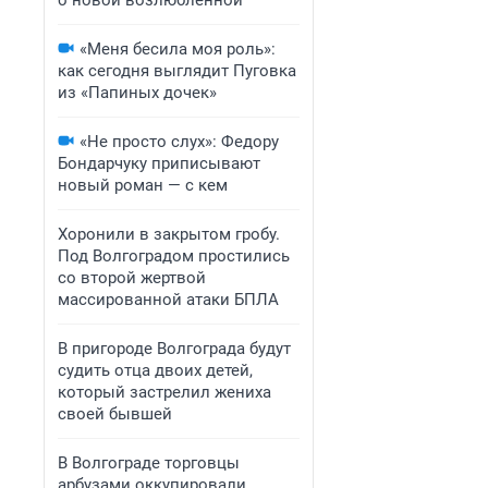
о новой возлюбленной
«Меня бесила моя роль»:
как сегодня выглядит Пуговка
из «Папиных дочек»
«Не просто слух»: Федору
Бондарчуку приписывают
новый роман — с кем
Хоронили в закрытом гробу.
Под Волгоградом простились
со второй жертвой
массированной атаки БПЛА
В пригороде Волгограда будут
судить отца двоих детей,
который застрелил жениха
своей бывшей
В Волгограде торговцы
арбузами оккупировали