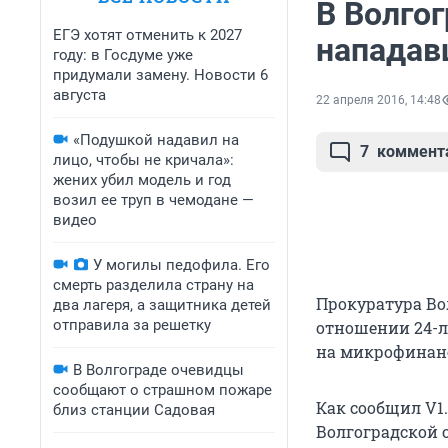
В Волгог
ЕГЭ хотят отменить к 2027
нападав
году: в Госдуме уже
придумали замену. Новости 6
августа
22 апреля 2016, 14:48
«Подушкой надавил на
7
коммент
лицо, чтобы не кричала»:
жених убил модель и год
возил ее труп в чемодане —
видео
У могилы педофила. Его
смерть разделила страну на
Прокуратура Во
два лагеря, а защитника детей
отправила за решетку
отношении 24-л
на микрофинан
В Волгограде очевидцы
сообщают о страшном пожаре
Как сообщил V1
близ станции Садовая
Волгоградской 