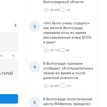
Волгоградской области
38 638
131
«Это было очень страшно»:
3
как жители Волгограда
пережили ночь во время
массированной атаки БПЛА
и ракет
29 713
44
+3
–0
В Волгограде горожане
4
сообщают об оглушительных
звуках во время и после
й ГЕРОЙ 
ракетной опасности
26 480
114
+6
–0
В Волгограде логистический
5
центр Wildberries прекратил