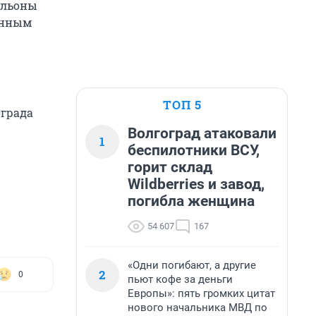
вильоны
онным
ТОП 5
ограда
Волгоград атаковали
1
беспилотники ВСУ,
горит склад
Wildberries и завод,
погибла женщина
54 607
167
«Одни погибают, а другие
2
0
пьют кофе за деньги
Европы»: пять громких цитат
нового начальника МВД по