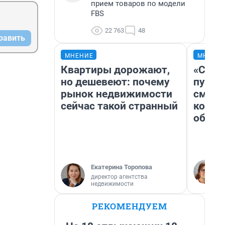
прием товаров по модели
FBS
22 763
48
равить
МНЕНИЕ
МНЕНИ
Квартиры дорожают,
«Спут
но дешевеют: почему
пургу»
рынок недвижимости
смерт
сейчас такой странный
котор
обнар
Екатерина Торопова
директор агентства
недвижимости
РЕКОМЕНДУЕМ