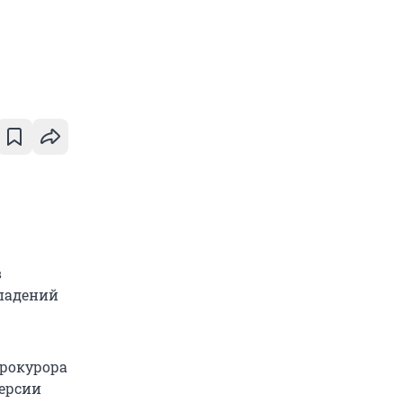
в
ападений
прокурора
версии