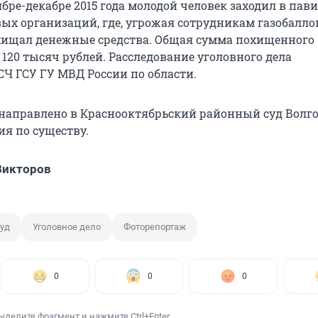
ябре-декабре 2015 года молодой человек заходил в па
х организаций, где, угрожая сотрудникам газобалл
хищал денежные средства. Общая сумма похищенного
 120 тысяч рублей. Расследование уголовного дела
СЧ ГСУ ГУ МВД России по области.
 направлено в Краснооктябрьский районный суд Волг
ия по существу.
Викторов
уд
Уголовное дело
Фоторепортаж
0
0
0
ыделите фрагмент и нажмите Ctrl+Enter