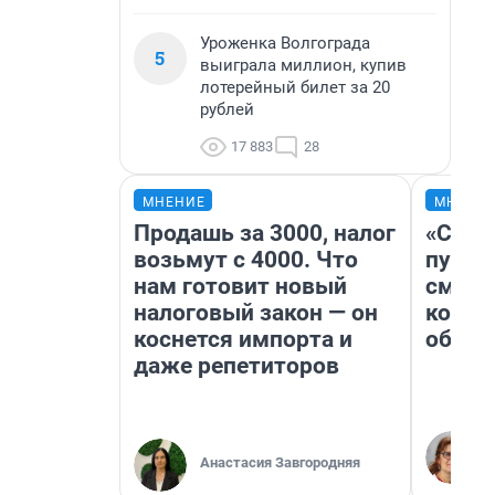
Уроженка Волгограда
5
выиграла миллион, купив
лотерейный билет за 20
рублей
17 883
28
МНЕНИЕ
МНЕНИ
Продашь за 3000, налог
«Спут
возьмут с 4000. Что
пургу»
нам готовит новый
смерт
налоговый закон — он
котор
коснется импорта и
обнар
даже репетиторов
Анастасия Завгородняя