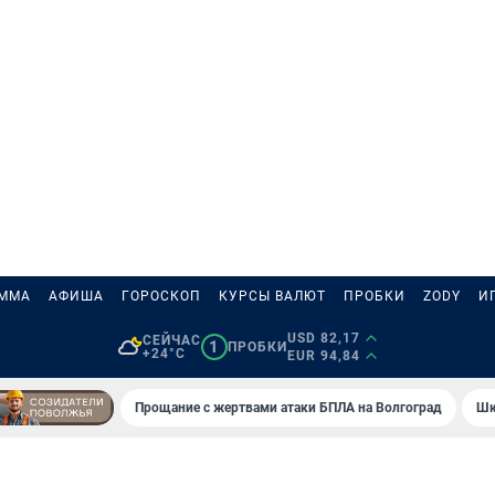
АММА
АФИША
ГОРОСКОП
КУРСЫ ВАЛЮТ
ПРОБКИ
ZODY
И
USD 82,17
СЕЙЧАС
1
ПРОБКИ
+24°C
EUR 94,84
Прощание с жертвами атаки БПЛА на Волгоград
Шк