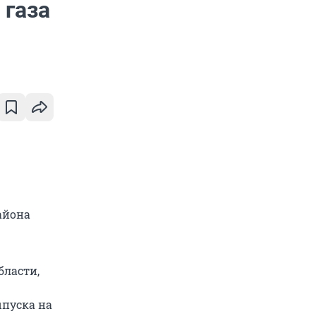
 газа
айона
бласти,
ыпуска на