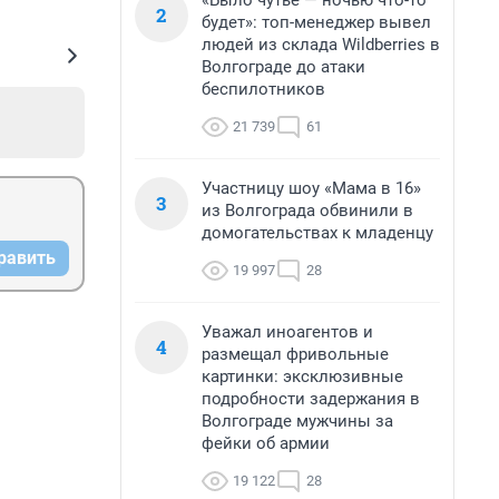
«Было чутье — ночью что-то
2
будет»: топ-менеджер вывел
людей из склада Wildberries в
Волгограде до атаки
беспилотников
21 739
61
Участницу шоу «Мама в 16»
3
из Волгограда обвинили в
домогательствах к младенцу
равить
19 997
28
Уважал иноагентов и
4
размещал фривольные
картинки: эксклюзивные
подробности задержания в
Волгограде мужчины за
фейки об армии
19 122
28