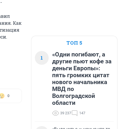
-
авил
ания. Как
етизация
си.
ТОП 5
«Одни погибают, а
1
другие пьют кофе за
деньги Европы»:
пять громких цитат
нового начальника
МВД по
Волгоградской
0
области
39 237
147