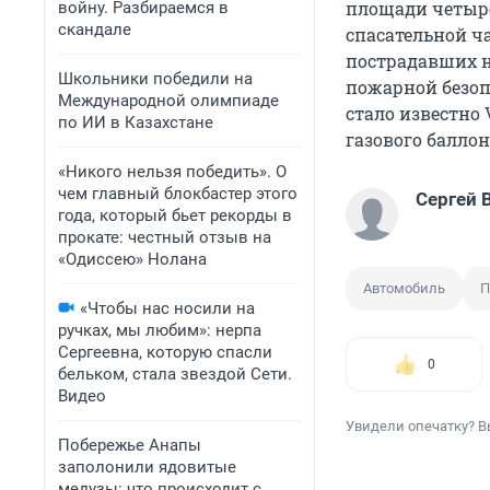
площади четыре
войну. Разбираемся в
скандале
спасательной ч
пострадавших н
Школьники победили на
пожарной безоп
Международной олимпиаде
стало известно 
по ИИ в Казахстане
газового балло
«Никого нельзя победить». О
чем главный блокбастер этого
Сергей 
года, который бьет рекорды в
прокате: честный отзыв на
«Одиссею» Нолана
Автомобиль
П
«Чтобы нас носили на
ручках, мы любим»: нерпа
Сергеевна, которую спасли
0
бельком, стала звездой Сети.
Видео
Увидели опечатку? В
Побережье Анапы
заполонили ядовитые
медузы: что происходит с