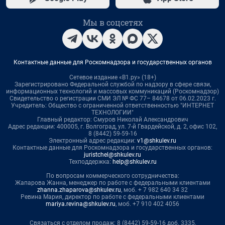
Мы в соцсетях
Контактные данные для Роскомнадзора и государственных органов
Сетевое издание «В1.ру» (18+)
Зарегистрировано Федеральной службой по надзору в сфере связи,
информационных технологий и массовых коммуникаций (Роскомнадзор)
Свидетельство о регистрации СМИ ЭЛ № ФС 77– 84678 от 06.02.2023 г.
Учредитель: Общество с ограниченной ответственностью "ИНТЕРНЕТ
ТЕХНОЛОГИИ"
Главный редактор: Смуров Николай Александрович
Адрес редакции: 400005, г. Волгоград, ул. 7-й Гвардейской, д. 2, офис 102,
8 (8442) 59-59-16
Электронный адрес редакции:
v1@shkulev.ru
Контактные данные для Роскомнадзора и государственных органов:
juristchel@shkulev.ru
Техподдержка:
help@shkulev.ru
По вопросам коммерческого сотрудничества:
Жапарова Жанна, менеджер по работе с федеральными клиентами
zhanna.zhaparova@shkulev.ru
, моб. + 7 982 640 34 32
Ревина Мария, директор по работе с федеральными клиентами
mariya.revina@shkulev.ru
, моб. +7 910 402 4056
Связаться с отделом продаж: 8 (8442) 59-59-16 доб. 3335,