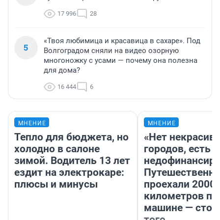
17 996
28
«Твоя любимица и красавица в сахаре». Под
5
Волгоградом сняли на видео озорную
многоножку с усами — почему она полезна
для дома?
16 444
6
МНЕНИЕ
МНЕНИЕ
Тепло для бюджета, но
«Нет некрасив
холодно в салоне
городов, есть
зимой. Водитель 13 лет
недофинансиро
ездит на электрокаре:
Путешественн
плюсы и минусы
проехали 2000
километров по 
машине — стои
того