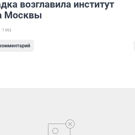
дка возглавила институт
а Москвы
7 062
 комментарий