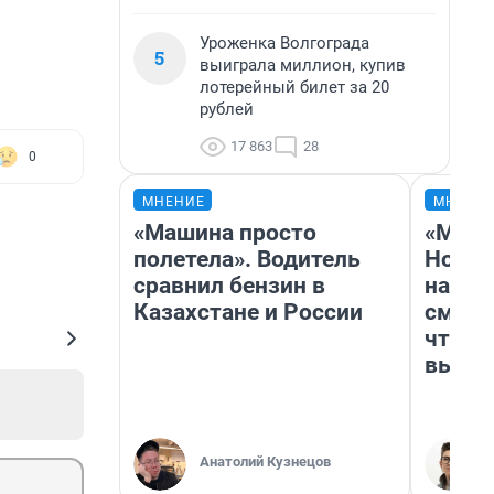
Уроженка Волгограда
5
выиграла миллион, купив
лотерейный билет за 20
рублей
17 863
28
0
МНЕНИЕ
МНЕНИ
«Машина просто
«Мы в
полетела». Водитель
Нолан
сравнил бензин в
настр
Казахстане и России
смотр
чтобы
выгля
Анатолий Кузнецов