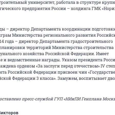
троительный университет, работала в структуре круп
гического предприятия России – холдинга ГМК «Нор
годы – директор Департамента координации подготовк
грам Министерства регионального развития Российс
14 года – директор Департамента градостроительного
планировки территорий Министерства строительства
ального хозяйства Российской Федерации. Имеет
е и ведомственные награды. Указом президента Росс
ждена орденом «За заслуги перед отечеством» IV степ
нта Российской Федерации присвоен чин «Государст
йской Федерации 3 класса». Замужем, воспитывает дв
доставлено пресс-службой ГУП «НИиПИ Генплана Моск
Викторов