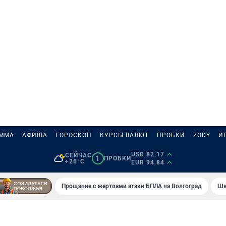
АММА
АФИША
ГОРОСКОП
КУРСЫ ВАЛЮТ
ПРОБКИ
ZODY
И
USD 82,17
СЕЙЧАС
1
ПРОБКИ
+26°C
EUR 94,84
Прощание с жертвами атаки БПЛА на Волгоград
Шк