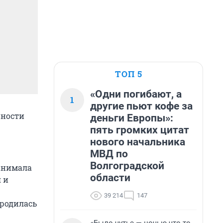
ТОП 5
«Одни погибают, а
1
другие пьют кофе за
нности
деньги Европы»:
пять громких цитат
нового начальника
МВД по
Волгоградской
занимала
области
 и
39 214
147
 родилась