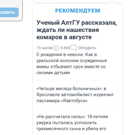
РЕКОМЕНДУЕМ
равить
Ученый АлтГУ рассказала,
ждать ли нашествия
комаров в августе
15 часов
6 840
Обсудить
С рождения в неволе. Как в
уральской колонии осужденные
мамы отбывают срок вместе со
своими детьми
«Четыре месяца больничных»: в
Ярославле автомобилист изувечил
пассажира «Яавтобуса»
«Не рассчитала силы»: 18-летняя
ужурка пыталась успокоить
трехмесячного сына и убила его