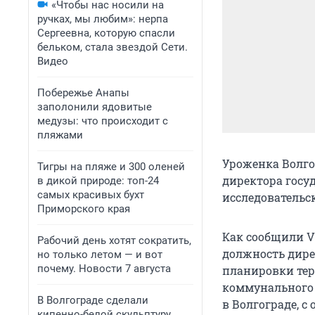
«Чтобы нас носили на
ручках, мы любим»: нерпа
Сергеевна, которую спасли
бельком, стала звездой Сети.
Видео
Побережье Анапы
заполонили ядовитые
медузы: что происходит с
пляжами
Уроженка Волго
Тигры на пляже и 300 оленей
директора госу
в дикой природе: топ-24
самых красивых бухт
исследовательс
Приморского края
Как сообщили V
Рабочий день хотят сократить,
должность дире
но только летом — и вот
почему. Новости 7 августа
планировки тер
коммунального 
В Волгограде сделали
в Волгограде, 
кипенно-белой скульптуру