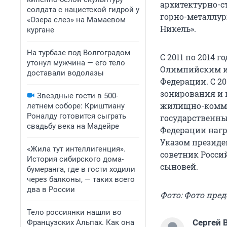
архитектурно-с
солдата с нацистской гидрой у
горно-металлур
«Озера слез» на Мамаевом
Никель».
кургане
На турбазе под Волгоградом
С 2011 по 2014 
утонул мужчина — его тело
Олимпийским и
доставали водолазы
Федерации. С 20
зонирования и 
Звездные гости в 500-
жилищно-коммун
летнем соборе: Криштиану
Роналду готовится сыграть
государственны
свадьбу века на Мадейре
Федерации награ
Указом президе
«Жила тут интеллигенция».
советник Росси
История сибирского дома-
сыновей.
бумеранга, где в гости ходили
через балконы, — таких всего
два в России
Фото: Фото пре
Тело россиянки нашли во
Сергей 
Французских Альпах. Как она