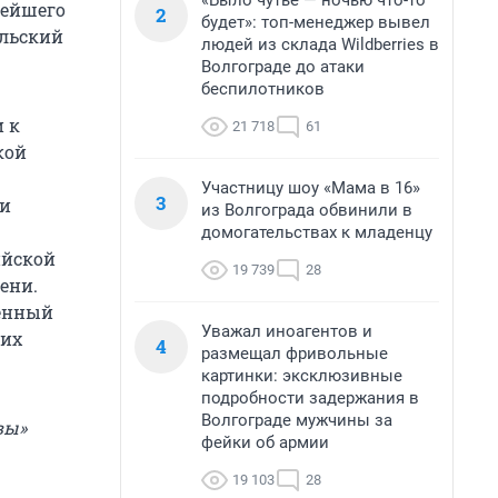
«Было чутье — ночью что-то
нейшего
2
будет»: топ-менеджер вывел
ильский
людей из склада Wildberries в
Волгограде до атаки
беспилотников
и к
21 718
61
кой
Участницу шоу «Мама в 16»
3
 и
из Волгограда обвинили в
домогательствах к младенцу
ийской
19 739
28
ени.
венный
Уважал иноагентов и
оих
4
размещал фривольные
картинки: эксклюзивные
подробности задержания в
Волгограде мужчины за
вы»
фейки об армии
19 103
28