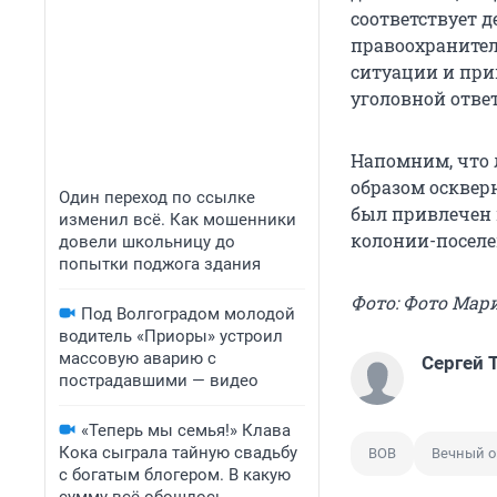
соответствует д
правоохранител
ситуации и при
уголовной ответ
Напомним, что 
образом осквер
Один переход по ссылке
был привлечен 
изменил всё. Как мошенники
колонии-поселе
довели школьницу до
попытки поджога здания
Фото: Фото Мар
Под Волгоградом молодой
водитель «Приоры» устроил
массовую аварию с
Сергей
пострадавшими — видео
«Теперь мы семья!» Клава
Кока сыграла тайную свадьбу
ВОВ
Вечный о
с богатым блогером. В какую