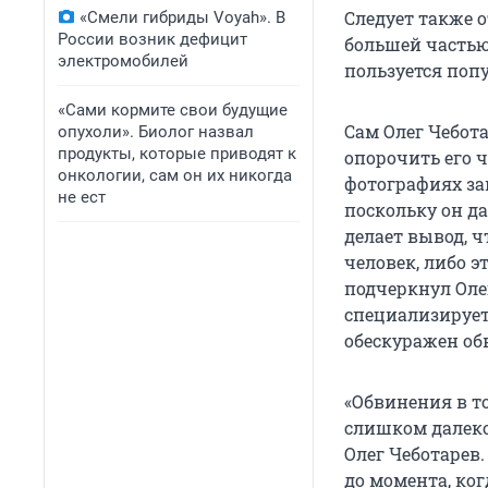
Следует также о
«Смели гибриды Voyah». В
России возник дефицит
большей частью
электромобилей
пользуется поп
«Сами кормите свои будущие
Сам Олег Чебот
опухоли». Биолог назвал
продукты, которые приводят к
опорочить его ч
онкологии, сам он их никогда
фотографиях зап
не ест
поскольку он д
делает вывод, ч
человек, либо 
подчеркнул Оле
специализирует
обескуражен об
«Обвинения в то
слишком далеко
Олег Чеботарев.
до момента, ко