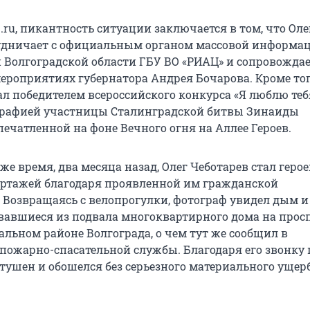
.ru, пикантность ситуации заключается в том, что Оле
рудничает с официальным органом массовой информа
Волгоградской области ГБУ ВО «РИАЦ» и сопровождае
роприятиях губернатора Андрея Бочарова. Кроме того
тал победителем всероссийского конкурса «Я люблю теб
ографией участницы Сталинградской битвы Зинаиды
ечатленной на фоне Вечного огня на Аллее Героев.
же время, два месяца назад, Олег Чеботарев стал геро
ртажей благодаря проявленной им гражданской
. Возвращаясь с велопрогулки, фотограф увидел дым 
авшиеся из подвала многоквартирного дома на прос
альном районе Волгограда, о чем тут же сообщил в
пожарно-спасательной службы. Благодаря его звонку
тушен и обошелся без серьезного материального ущер