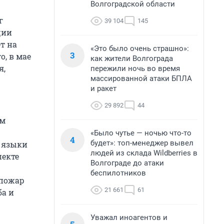
Волгоградской области
г
39 104
145
ции
т на
«Это было очень страшно»:
3
, в мае
как жители Волгограда
я,
пережили ночь во время
массированной атаки БПЛА
и ракет
29 892
44
ем
«Было чутье — ночью что-то
4
будет»: топ-менеджер вывел
и языки
людей из склада Wildberries в
пекте
Волгограде до атаки
беспилотников
 пожар
21 661
61
ба и
Уважал иноагентов и