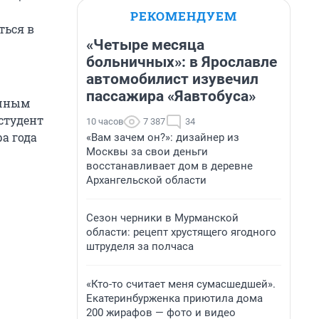
РЕКОМЕНДУЕМ
ться в
«Четыре месяца
больничных»: в Ярославле
автомобилист изувечил
пассажира «Яавтобуса»
ичным
студент
10 часов
7 387
34
а года
«Вам зачем он?»: дизайнер из
Москвы за свои деньги
восстанавливает дом в деревне
Архангельской области
Сезон черники в Мурманской
области: рецепт хрустящего ягодного
штруделя за полчаса
«Кто-то считает меня сумасшедшей».
Екатеринбурженка приютила дома
200 жирафов — фото и видео