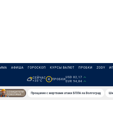
АММА
АФИША
ГОРОСКОП
КУРСЫ ВАЛЮТ
ПРОБКИ
ZODY
И
USD 82,17
СЕЙЧАС
4
ПРОБКИ
+35°C
EUR 94,84
Прощание с жертвами атаки БПЛА на Волгоград
Шк