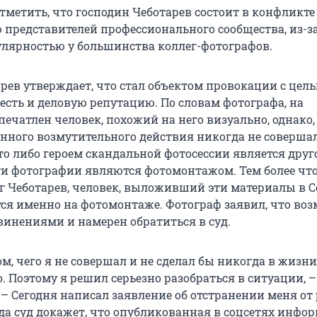
тметить, что господин Чеботарев состоит в конфликте
 представителей профессионального сообщества, из-за
улярностью у большинства коллег-фотографов.
арев утверждает, что стал объектом провокации с цел
есть и деловую репутацию. По словам фотографа, на
ечатлен человек, похожий на него визуально, однако,
анного возмутительного действия никогда не совершал
то либо героем скандальной фотосессии является друг
эти фотографии являются фотомонтажом. Тем более что
г Чеботарев, человек, выложивший эти материалы в С
ся именно на фотомонтаже. Фотограф заявил, что во
винениями и намерен обратиться в суд.
м, чего я не совершал и не сделал бы никогда в жизни
. Поэтому я решил серьезно разобраться в ситуации, 
 – Сегодня написал заявление об отстранении меня от
гда суд докажет, что опубликованная в соцсетях инфо