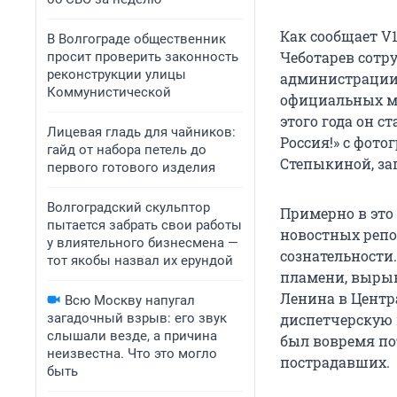
Как сообщает V1
В Волгограде общественник
Чеботарев сот
просит проверить законность
реконструкции улицы
администрации 
Коммунистической
официальных ме
этого года он с
Лицевая гладь для чайников:
Россия!» с фот
гайд от набора петель до
Степыкиной, зап
первого готового изделия
Волгоградский скульптор
Примерно в это 
пытается забрать свои работы
новостных репо
у влиятельного бизнесмена —
сознательности
тот якобы назвал их ерундой
пламени, вырыв
Ленина в Центр
Всю Москву напугал
загадочный взрыв: его звук
диспетчерскую 
слышали везде, а причина
был вовремя по
неизвестна. Что это могло
пострадавших.
быть