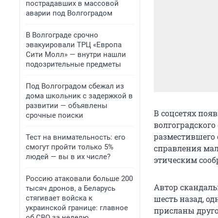
пострадавших в массовой
аварии под Волгоградом
В Волгограде срочно
эвакуировали ТРЦ «Европа
Сити Молл» — внутри нашли
подозрительные предметы
Под Волгоградом сбежал из
дома школьник с задержкой в
развитии — объявлены
В соцсетях поя
срочные поиски
волгоградского
разместившего 
Тест на внимательность: его
смогут пройти только 5%
справления мал
людей — вы в их числе?
этическим сооб
Россию атаковали больше 200
Автор скандаль
тысяч дронов, а Беларусь
стягивает войска к
шесть назад, од
украинской границе: главное
присланы друго
об СВО за неделю