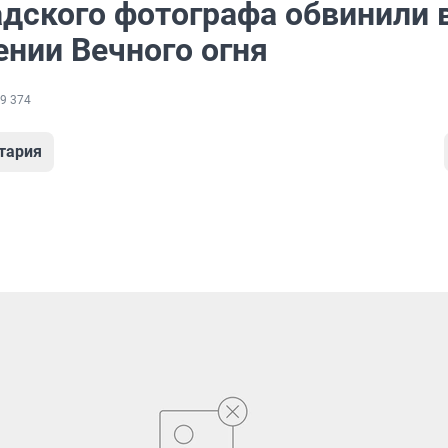
адского фотографа обвинили 
ении Вечного огня
9 374
тария