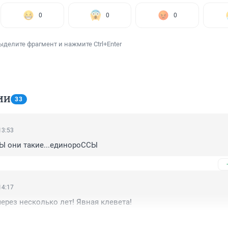
0
0
0
ыделите фрагмент и нажмите Ctrl+Enter
ИИ
33
13:53
Ы они такие...единороССЫ
14:17
через несколько лет! Явная клевета!