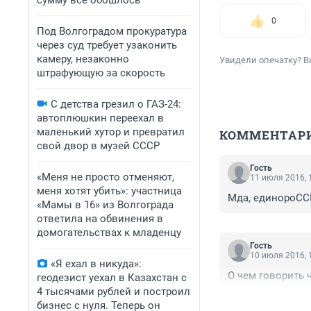
сумму всё обошлось
0
Под Волгоградом прокуратура
через суд требует узаконить
камеру, незаконно
Увидели опечатку? В
штрафующую за скорость
С детства грезил о ГАЗ-24:
автоплюшкин переехал в
маленький хутор и превратил
КОММЕНТАР
свой двор в музей СССР
Гость
«Меня не просто отменяют,
11 июля 2016, 
меня хотят убить»: участница
Мда, единороСС
«Мамы в 16» из Волгограда
ответила на обвинения в
домогательствах к младенцу
Гость
10 июля 2016, 
«Я ехал в никуда»:
О чем говорить 
геодезист уехал в Казахстан с
4 тысячами рублей и построил
бизнес с нуля. Теперь он