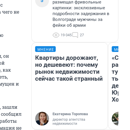
5
размещал фривольные
 с
картинки: эксклюзивные
 чего не
подробности задержания в
Волгограде мужчины за
фейки об армии
ью
19 045
27
МНЕНИЕ
МНЕНИ
, он
Квартиры дорожают,
«Слив
ой
но дешевеют: почему
разоч
, как
рынок недвижимости
турис
еть,
сейчас такой странный
тысяч
змущен и
день 
Юрско
Хогва
, зашли
– сообщил
Екатерина Торопова
директор агентства
 работы
недвижимости
рмация не