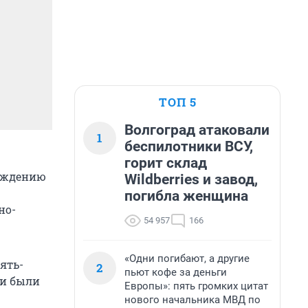
ТОП 5
Волгоград атаковали
1
беспилотники ВСУ,
горит склад
ерждению
Wildberries и завод,
погибла женщина
но-
54 957
166
«Одни погибают, а другие
ять-
2
пьют кофе за деньги
 и были
Европы»: пять громких цитат
нового начальника МВД по