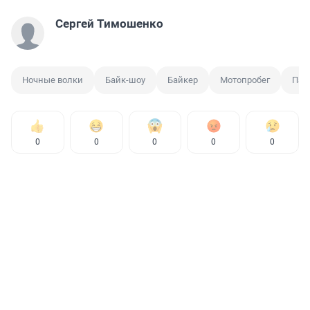
Сергей Тимошенко
Ночные волки
Байк-шоу
Байкер
Мотопробег
Пат
0
0
0
0
0