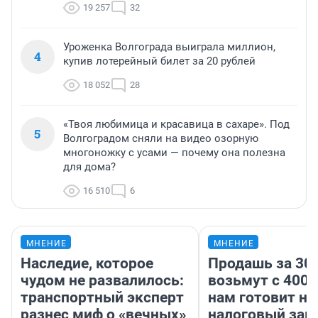
19 257
32
Уроженка Волгограда выиграла миллион,
4
купив лотерейный билет за 20 рублей
18 052
28
«Твоя любимица и красавица в сахаре». Под
5
Волгоградом сняли на видео озорную
многоножку с усами — почему она полезна
для дома?
16 510
6
МНЕНИЕ
МНЕНИЕ
Наследие, которое
Продашь за 300
чудом не развалилось:
возьмут с 4000
транспортный эксперт
нам готовит н
разнес миф о «вечных»
налоговый зако