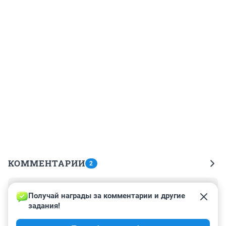
КОММЕНТАРИИ
2
Гость
7 февраля 2017, 11:47
Получай награды за комментарии и другие 
задания!
Может Викторию Абросимову назначить 
архитектором города? На (кошках) макетах 