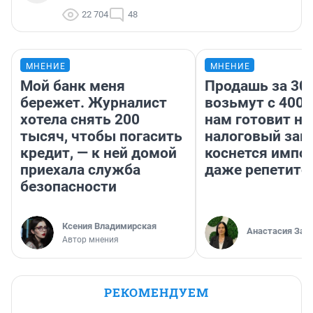
22 704
48
МНЕНИЕ
МНЕНИЕ
Мой банк меня
Продашь за 300
бережет. Журналист
возьмут с 4000
хотела снять 200
нам готовит н
тысяч, чтобы погасить
налоговый зако
кредит, — к ней домой
коснется импор
приехала служба
даже репетито
безопасности
Ксения Владимирская
Анастасия Зав
Автор мнения
РЕКОМЕНДУЕМ