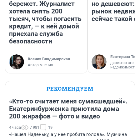
бережет. Журналист
но дешевеют: 
хотела снять 200
рынок недвиж
тысяч, чтобы погасить
сейчас такой 
кредит, — к ней домой
приехала служба
безопасности
Екатерина Торо
Ксения Владимирская
директор агентс
Автор мнения
недвижимости
РЕКОМЕНДУЕМ
«Кто-то считает меня сумасшедшей».
Екатеринбурженка приютила дома
200 жирафов — фото и видео
4 часа
7 981
19
«Нашел Наденьку, а у нее пробита голова». Мужчина