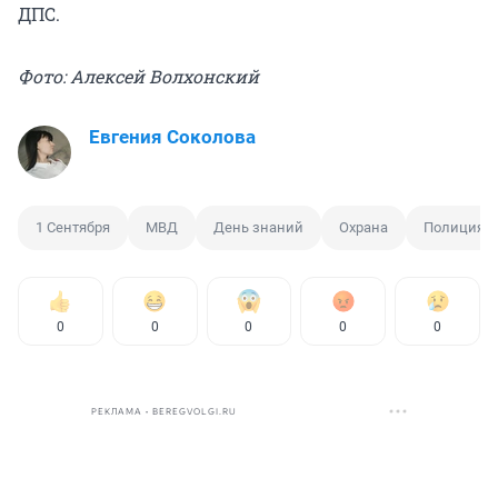
ДПС.
Фото: Алексей Волхонский
Евгения Соколова
1 Сентября
МВД
День знаний
Охрана
Полиция
0
0
0
0
0
РЕКЛАМА • BEREGVOLGI.RU