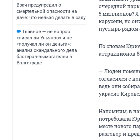
Врач предупредил о
очередной парк
смертельной опасности на
5 миллионов? Я
даче: что нельзя делать в саду
карусели, но о
пустырь рядом 
Главное — не вопрос
«писал ли Ульянов» и не
«получал ли он деньги»:
По словам Юрия
анализ скандального дела
аттракционов бе
блогеров-вымогателей в
Волгограде
— Людей поменя
согласился с но
ведь они собира
украсит Кировс
Напомним, в на
потребовала Юр
месте нового па
разговор и пред