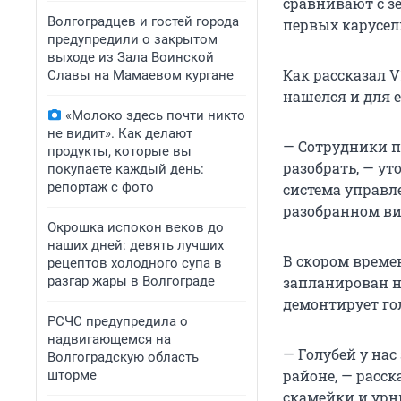
сравнивают с зе
Волгоградцев и гостей города
первых карусел
предупредили о закрытом
выходе из Зала Воинской
Как рассказал 
Славы на Мамаевом кургане
нашелся и для 
«Молоко здесь почти никто
не видит». Как делают
— Сотрудники п
продукты, которые вы
разобрать, — у
покупаете каждый день:
репортаж с фото
система управл
разобранном вид
Окрошка испокон веков до
наших дней: девять лучших
В скором време
рецептов холодного супа в
разгар жары в Волгограде
запланирован н
демонтирует го
РСЧС предупредила о
надвигающемся на
— Голубей у на
Волгоградскую область
районе, — расс
шторме
скамейки и урны