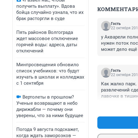
«Развел нас, чтобы
получить выплату». Вдова
КОММЕНТАР
бойца случайно узнала, что их
брак расторгли в суде
Гость
22 октября 201
Пять районов Волгограда
у Акварели полн
ждет массовое отключение
нужен поток пос
горячей воды: адреса, даты
может дело ещё 
отключений
Минпросвещения обновило
список учебников: что будут
Гость
22 октября 201
изучать в школах и колледжах
с 1 сентября
Как жалко парк.
развлечений сде
лавочке в тишине
Вертолеты в прошлом?
ощущение, что де
Ученые возвращают в небо
дирижабли — почему они
уверены, что за ними будущее
Погода 9 августа подскажет,
когда ждать заморозков —