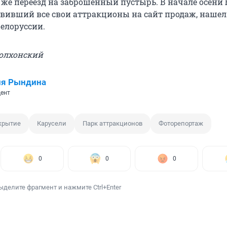
же переезд на заброшенный пустырь. В начале осени
вивший все свои аттракционы на сайт продаж, нашел
Белоруссии.
Волхонский
ия Рындина
ент
крытие
Карусели
Парк аттракционов
Фоторепортаж
0
0
0
ыделите фрагмент и нажмите Ctrl+Enter