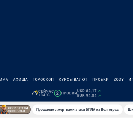
АММА
АФИША
ГОРОСКОП
КУРСЫ ВАЛЮТ
ПРОБКИ
ZODY
И
USD 82,17
СЕЙЧАС
2
ПРОБКИ
+34°C
EUR 94,84
Прощание с жертвами атаки БПЛА на Волгоград
Шк