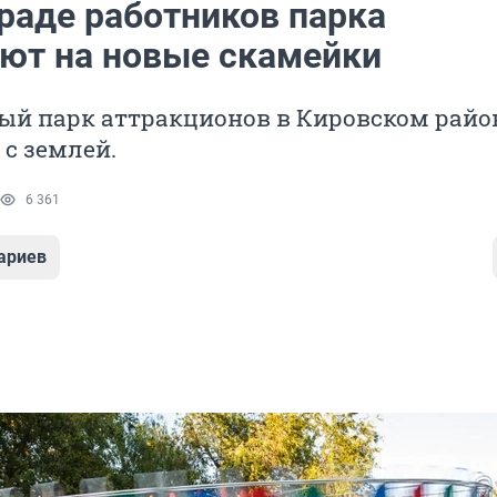
граде работников парка
ют на новые скамейки
ый парк аттракционов в Кировском райо
с землей.
6 361
ариев