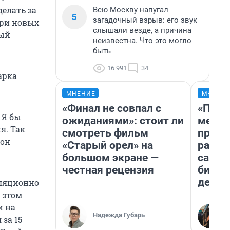
елать за
Всю Москву напугал
5
загадочный взрыв: его звук
три новых
слышали везде, а причина
ный
неизвестна. Что это могло
быть
16 991
34
арка
МНЕНИЕ
МНЕНИ
«Финал не совпал с
«Поку
 Я бы
ожиданиями»: стоит ли
мешке
я. Так
смотреть фильм
предп
 он
«Старый орел» на
расска
большом экране —
самом
честная рецензия
бизне
дешев
лляционно
 этом
и на
Надежда Губарь
за 15