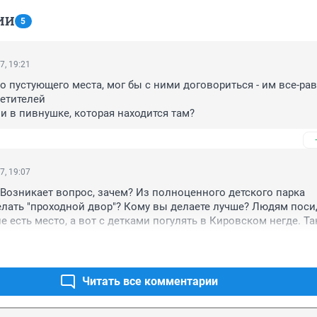
ИИ
5
7, 19:21
о пустующего места, мог бы с ними договориться - им все-рав
етителей

и в пивнушке, которая находится там?
7, 19:07
 Возникает вопрос, зачем? Из полноценного детского парка 
лать "проходной двор"? Кому вы делаете лучше? Людям посид
 есть место, а вот с детками погулять в Кировском негде. Так
лают назло, а не во благо!!!
Читать все комментарии