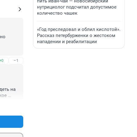
пить иван-чай — новосибирский
нутрициолог подсчитал допустимое
количество чашек
«Год преследовал и облил кислотой».
Рассказ петербурженки о жестоком
но 
нападении и реабилитации
+0
–1
еть на 
ое 
+1
–0