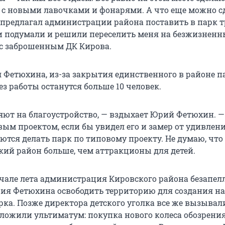
 с новыми лавочками и фонарями. А что еще можно сд
 предлагал администрации района поставить в парк 
ни подумали и решили переселить меня на безжизнен
с заброшенным ДК Кирова.
 Фетюхина, из-за закрытия единственного в районе п
з работы останутся больше 10 человек.
ют на благоустройство, — вздыхает Юрий Фетюхин. —
вым проектом, если бы увидел его и замер от удивлени
ются делать парк по типовому проекту. Не думаю, что
кий район больше, чем аттракционы для детей.
чале лета администрация Кировского района безапе
ия Фетюхина освободить территорию для создания на
рка. Позже директора детского уголка все же вызывал
ложили ультиматум: покупка нового колеса обозрения 