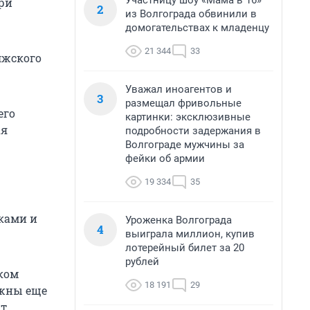
Участницу шоу «Мама в 16»
три
2
из Волгограда обвинили в
домогательствах к младенцу
21 344
33
лжского
Уважал иноагентов и
3
размещал фривольные
его
картинки: эксклюзивные
ая
подробности задержания в
Волгограде мужчины за
фейки об армии
19 334
35
чками и
Уроженка Волгограда
4
выиграла миллион, купив
лотерейный билет за 20
рублей
ском
18 191
29
ужны еще
ют