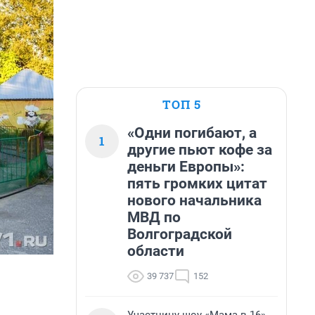
ТОП 5
«Одни погибают, а
1
другие пьют кофе за
деньги Европы»:
пять громких цитат
нового начальника
МВД по
Волгоградской
области
39 737
152