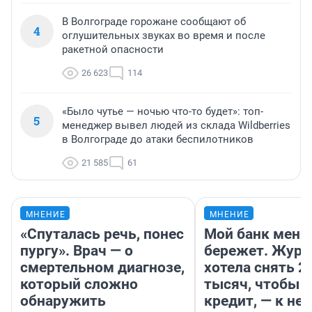
В Волгограде горожане сообщают об
4
оглушительных звуках во время и после
ракетной опасности
26 623
114
«Было чутье — ночью что-то будет»: топ-
5
менеджер вывел людей из склада Wildberries
в Волгограде до атаки беспилотников
21 585
61
МНЕНИЕ
МНЕНИЕ
«Спуталась речь, понес
Мой банк меня
пургу». Врач — о
бережет. Журн
смертельном диагнозе,
хотела снять 2
который сложно
тысяч, чтобы п
обнаружить
кредит, — к не