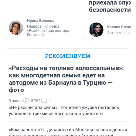
приехала служ
безопасности
Ирина Волкова
Главврач клиники
Ксения Владим
«Реабилитация доктора
Автор мнения
Волковой»
РЕКОМЕНДУЕМ
«Расходы на топливо колоссальные»:
как многодетная семья едет на
автодоме из Барнаула в Турцию —
фото
9 часов
5 762
1
«Не рассчитала силы»: 18-летняя ужурка пыталась
успокоить трехмесячного сына и убила его
«Вам зачем он?»: дизайнер из Москвы за свои деньги
восстанавливает дом в деревне Архангельской