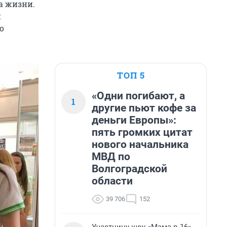
а жизни.
й
о
ТОП 5
«Одни погибают, а
1
другие пьют кофе за
деньги Европы»:
пять громких цитат
нового начальника
МВД по
Волгоградской
области
39 706
152