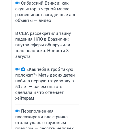
Сибирский Бэнкси: как
скульптор в черной маске
развешивает загадочные арт-
объекты — видео
В США рассекретили тайну
падения НЛО в Бразилии:
внутри сферы обнаружили
тело человека. Новости 8
августа
«Как тебя в гроб такую
положат?» Мать двоих детей
набила первую татуировку в
50 лет — зачем она это
сделала и что отвечает
хейтерам
Переполненная
пассажирами электричка
столкнулась с грузовым
поездом — десятки человек