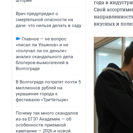
шторме
года в индустри
Свой ассортиме
Врач предупредил о
направленности
смертельной опасности на
вкусных и поле
даче: что нельзя делать в саду
Главное — не вопрос
«писал ли Ульянов» и не
«получал ли он деньги»:
анализ скандального дела
блогеров-вымогателей в
Волгограде
В Волгограде потратят почти 5
миллионов рублей на
украшение города к
фестивалю «ТриЧетыре»
Почему так много скандалов
из-за ЕГЭ? Академик — об
особенности приемной
кампании — 2026 и новой