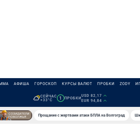
АММА
АФИША
ГОРОСКОП
КУРСЫ ВАЛЮТ
ПРОБКИ
ZODY
И
USD 82,17
СЕЙЧАС
1
ПРОБКИ
+33°C
EUR 94,84
Прощание с жертвами атаки БПЛА на Волгоград
Шк