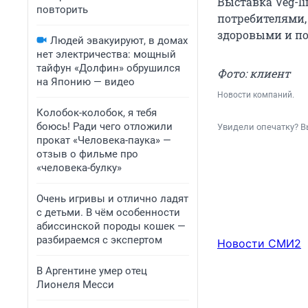
Выставка Veg-l
повторить
потребителями,
здоровыми и п
Людей эвакуируют, в домах
нет электричества: мощный
тайфун «Долфин» обрушился
Фото: клиент
на Японию — видео
Новости компаний.
Колобок-колобок, я тебя
боюсь! Ради чего отложили
Увидели опечатку? В
прокат «Человека-паука» —
отзыв о фильме про
«человека-булку»
Очень игривы и отлично ладят
с детьми. В чём особенности
абиссинской породы кошек —
разбираемся с экспертом
Новости СМИ2
В Аргентине умер отец
Лионеля Месси