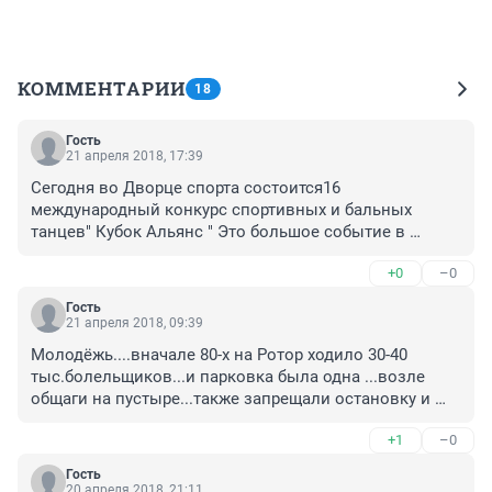
КОММЕНТАРИИ
18
Гость
21 апреля 2018, 17:39
Сегодня во Дворце спорта состоится16 
международный конкурс спортивных и бальных 
танцев" Кубок Альянс " Это большое событие в 
культурной и спортивной жизни нашего 
+0
–0
города.Посмотреть этот красочный конкурс приедут 
родители с детьми,школьники,студенты. КТО 
Гость
позаботился о о том, как они смогут добраться до 
21 апреля 2018, 09:39
Дворца спорта и уехать домой??????!!!!!.
Молодёжь....вначале 80-х на Ротор ходило 30-40 
тыс.болельщиков...и парковка была одна ...возле 
общаги на пустыре...также запрещали остановку и 
стоянку на проспекте не только а.м но и трамваев и 
+1
–0
троллейбусов на остановке "Центральный 
стадион"...на эти мелочи не обращали внимания 
Гость
....все балдели от игры родной ...народной команды, 
20 апреля 2018, 21:11