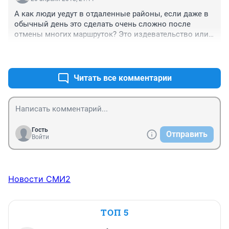
как тогда говорили...что готовы были ходить пешком 
А как люди уедут в отдаленные районы, если даже в 
хоть до Луны, а не до ближайшей парковки....
обычный день это сделать очень сложно после 
отмены многих маршруток? Это издевательство или 
репетиция. Считается, что иностранцы будут жить 
+3
–2
недалеко и и приедут без машин, а местных можно и 
ужать окончательно?
Читать все комментарии
Гость
Отправить
Войти
Новости СМИ2
ТОП 5