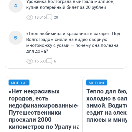
Уроженка Волгограда выиграла миллион,
4
купив лотерейный билет за 20 рублей
18 046
28
«Твоя любимица и красавица в сахаре». Под
5
Волгоградом сняли на видео озорную
многоножку с усами — почему она полезна
для дома?
16 503
6
МНЕНИЕ
МНЕНИЕ
«Нет некрасивых
Тепло для бюд
городов, есть
холодно в сало
недофинансированные».
зимой. Водител
Путешественники
ездит на элект
проехали 2000
плюсы и мину
километров по Уралу на