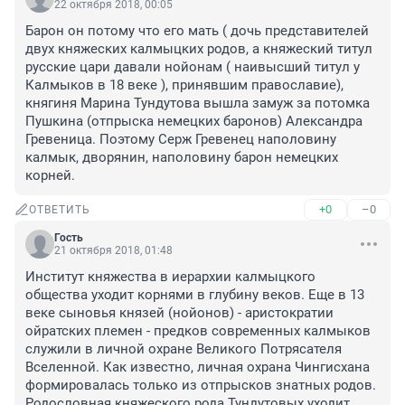
22 октября 2018, 00:05
Барон он потому что его мать ( дочь представителей 
двух княжеских калмыцких родов, а княжеский титул 
русские цари давали нойонам ( наивысший титул у 
Калмыков в 18 веке ), принявшим православие), 
княгиня Марина Тундутова вышла замуж за потомка 
Пушкина (отпрыска немецких баронов) Александра 
Гревеница. Поэтому Серж Гревенец наполовину 
калмык, дворянин, наполовину барон немецких 
корней.
+0
–0
ОТВЕТИТЬ
Гость
21 октября 2018, 01:48
Институт княжества в иерархии калмыцкого 
общества уходит корнями в глубину веков. Еще в 13 
веке сыновья князей (нойонов) - аристократии 
ойратских племен - предков современных калмыков 
служили в личной охране Великого Потрясателя 
Вселенной. Как известно, личная охрана Чингисхана 
формировалась только из отпрысков знатных родов.

Родословная княжеского рода Тундутовых уходит 