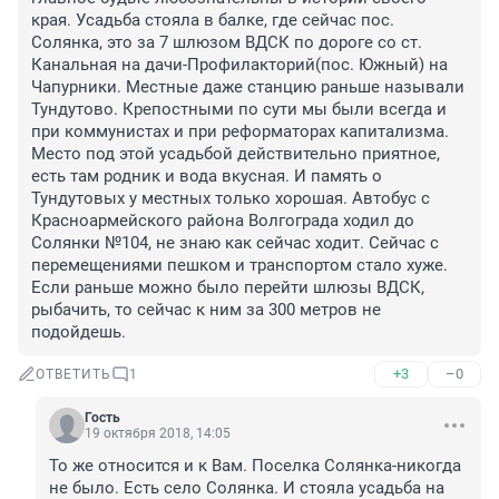
края. Усадьба стояла в балке, где сейчас пос. 
Солянка, это за 7 шлюзом ВДСК по дороге со ст. 
Канальная на дачи-Профилакторий(пос. Южный) на 
Чапурники. Местные даже станцию раньше называли 
Тундутово. Крепостными по сути мы были всегда и 
при коммунистах и при реформаторах капитализма. 
Место под этой усадьбой действительно приятное, 
есть там родник и вода вкусная. И память о 
Тундутовых у местных только хорошая. Автобус с 
Красноармейского района Волгограда ходил до 
Солянки №104, не знаю как сейчас ходит. Сейчас с 
перемещениями пешком и транспортом стало хуже. 
Если раньше можно было перейти шлюзы ВДСК, 
рыбачить, то сейчас к ним за 300 метров не 
подойдешь.
+3
–0
ОТВЕТИТЬ
1
Гость
19 октября 2018, 14:05
То же относится и к Вам. Поселка Солянка-никогда 
не было. Есть село Солянка. И стояла усадьба на 