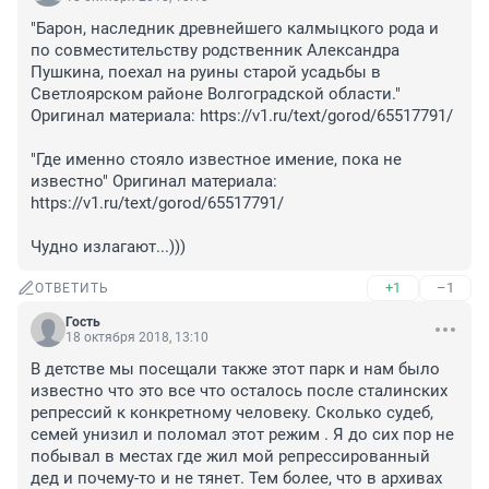
"Барон, наследник древнейшего калмыцкого рода и 
по совместительству родственник Александра 
Пушкина, поехал на руины старой усадьбы в 
Светлоярском районе Волгоградской области." 
Оригинал материала: https://v1.ru/text/gorod/65517791/

"Где именно стояло известное имение, пока не 
известно" Оригинал материала: 
https://v1.ru/text/gorod/65517791/

Чудно излагают...)))
+1
–1
ОТВЕТИТЬ
Гость
18 октября 2018, 13:10
В детстве мы посещали также этот парк и нам было 
известно что это все что осталось после сталинских 
репрессий к конкретному человеку. Сколько судеб, 
семей унизил и поломал этот режим . Я до сих пор не 
побывал в местах где жил мой репрессированный 
дед и почему-то и не тянет. Тем более, что в архивах 