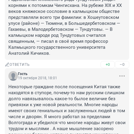
корнями к потомкам Чингисхана. На рубеже XIX и XX 
веков княжеское сословие в калмыцком обществе 
представляли всего три фамилии: в Хошеутовском 
улусе (районе) — Тюмени, в Большедербетовском — 
Гахаевы, в Малодербетовском — Тундутовы. — В 
калмыцком народе род Тундутовых считался 
священным, — писал в своё время профессор 
Калмыцкого государственного университета 
Анатолий Кичиков.
+0
–0
ОТВЕТИТЬ
Гость
19 октября 2018, 18:01
Некоторые граждане после посещения Китая также 
находятся в ступоре, почему-то нам русским слишком 
долго навязывалось какое-то былое величие без 
привязки к уже новой реальности. Многие народы 
имеют своих гениальных и заслуженных людей в том 
числе и дворян. Я много работал за пределами 
Волгограда и убедился что многие народы живут свои 
трудом и мыслями . А наше мышление засорено 