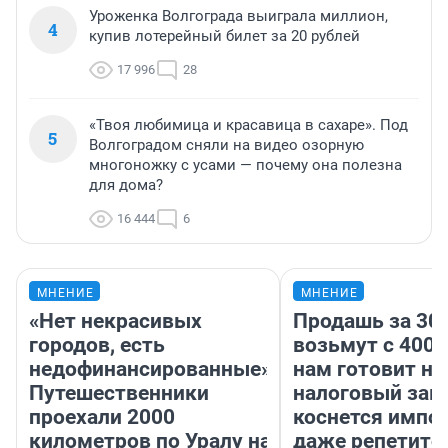
Уроженка Волгограда выиграла миллион,
4
купив лотерейный билет за 20 рублей
17 996
28
«Твоя любимица и красавица в сахаре». Под
5
Волгоградом сняли на видео озорную
многоножку с усами — почему она полезна
для дома?
16 444
6
МНЕНИЕ
МНЕНИЕ
«Нет некрасивых
Продашь за 300
городов, есть
возьмут с 4000
недофинансированные».
нам готовит н
Путешественники
налоговый зако
проехали 2000
коснется импор
километров по Уралу на
даже репетито