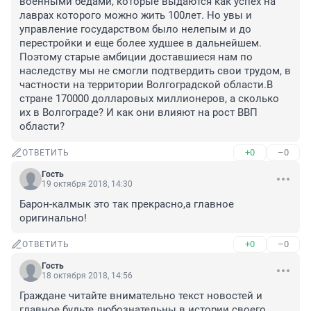
военными бедами, которые выдаются как успех на 
лаврах которого можно жить 100лет. Но увы и 
управление государством было нелепым и до 
перестройки и еще более худшее в дальнейшем. 
Поэтому старые амбиции доставшиеся нам по 
наследству мы не смогли подтвердить свои трудом, в 
частности на территории Волгоградской области.В 
стране 170000 долларовых миллионеров, а сколько 
их в Волгограде? И как они влияют на рост ВВП 
области?
+0
–0
ОТВЕТИТЬ
Гость
19 октября 2018, 14:30
Барон-калмык это так прекрасно,а главное 
оригинально!
+0
–0
ОТВЕТИТЬ
Гость
18 октября 2018, 14:56
Граждане читайте внимательно текст новостей и 
главное будьте любознательны в истории своего 