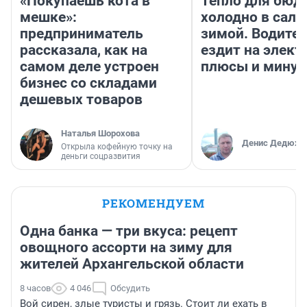
«Покупаешь кота в
Тепло для бюд
мешке»:
холодно в сало
предприниматель
зимой. Водител
рассказала, как на
ездит на элект
самом деле устроен
плюсы и мину
бизнес со складами
дешевых товаров
Наталья Шорохова
Денис Дедюхи
Открыла кофейную точку на
деньги соцразвития
РЕКОМЕНДУЕМ
Одна банка — три вкуса: рецепт
овощного ассорти на зиму для
жителей Архангельской области
8 часов
4 046
Обсудить
Вой сирен, злые туристы и грязь. Стоит ли ехать в