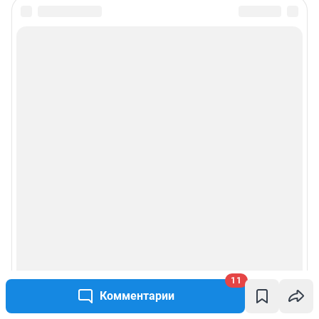
Подписаться на новости
Сообщить новость
Рубрики
Реклама на сайте
Прайс-лист
О компании
Наши награды
11
Наши вакансии
Комментарии