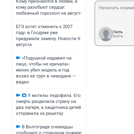
Кому признаются в любви, а
кому разобьют сердце:
любовный гороскоп на август
ЕГЭ хотят отменить к 2027
году: в Госдуме уже
Гость
Войти
придумали замену. Новости 6
августа
«Подушкой надавил на
лицо, чтобы не кричала»:
жених убил модель и год
возил ее труп в чемодане —
видео
У могилы педофила. Его
смерть разделила страну на
два лагеря, а защитника детей
отправила за решетку
В Волгограде очевидцы
сообщают о страшном пожаре