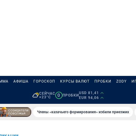
АММА
АФИША
ГОРОСКОП
КУРСЫ ВАЛЮТ
ПРОБКИ
ZODY
И
USD 81,41
СЕЙЧАС
0
ПРОБКИ
+23°C
EUR 94,06
Члены «казачьего формирования» избили приезжих