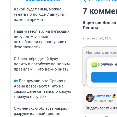
ПЕРЕЙТИ К ПУ
7 комме
Какой будет зима, можно
узнать по погоде 7 августа —
важные приметы
В центре Волгог
Ленина
Надвигается волна пугающих
вирусов — ученые
25 июня 2020, 12:53
потребовали срочно усилить
безопасность
С 1 сентября детей будут
возить в автобусах по новым
Получай н
правилам — что важно знать
Гость
Войти
Все думали, что Орейро и
Арана встречаются: что на
самом деле связывало самую
горячую пару 90-х
Доктор кто
25 июня 2020, 
Видать гостей и
Смоленскую область накрыл
разрушительный циклон: