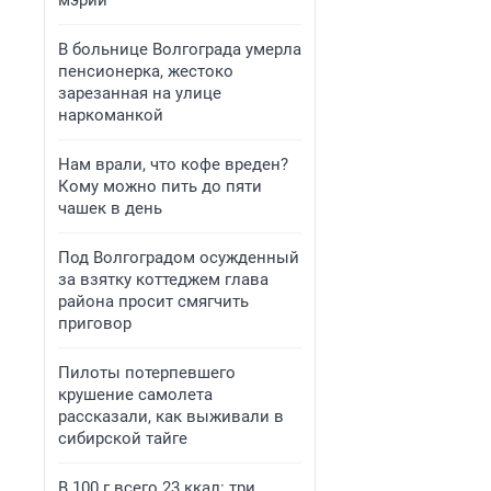
мэрии
В больнице Волгограда умерла
пенсионерка, жестоко
зарезанная на улице
наркоманкой
Нам врали, что кофе вреден?
Кому можно пить до пяти
чашек в день
Под Волгоградом осужденный
за взятку коттеджем глава
района просит смягчить
приговор
Пилоты потерпевшего
крушение самолета
рассказали, как выживали в
сибирской тайге
В 100 г всего 23 ккал: три