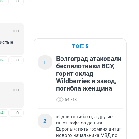
+3
–0
истые! 
ТОП 5
Волгоград атаковали
+2
–0
1
беспилотники ВСУ,
горит склад
Wildberries и завод,
погибла женщина
54 718
+4
–0
«Одни погибают, а другие
2
пьют кофе за деньги
Европы»: пять громких цитат
нового начальника МВД по