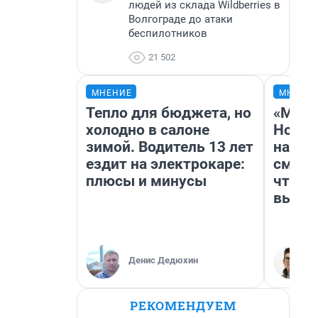
людей из склада Wildberries в
Волгограде до атаки
беспилотников
21 502
МНЕНИЕ
МНЕНИ
Тепло для бюджета, но
«Мы в
холодно в салоне
Нолан
зимой. Водитель 13 лет
настр
ездит на электрокаре:
смотр
плюсы и минусы
чтобы
выгля
Денис Дедюхин
РЕКОМЕНДУЕМ