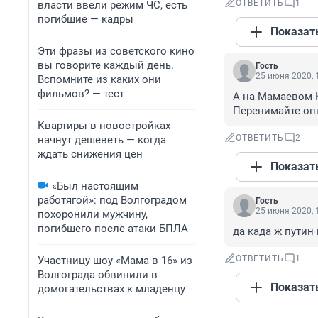
ОТВЕТИТЬ
1
власти ввели режим ЧС, есть
погибшие — кадры
Показат
Эти фразы из советского кино
вы говорите каждый день.
Гость
25 июня 2020, 
Вспомните из каких они
фильмов? — тест
А на Мамаевом К
Перенимайте оп
Квартиры в новостройках
ОТВЕТИТЬ
2
начнут дешеветь — когда
ждать снижения цен
Показат
«Был настоящим
работягой»: под Волгоградом
Гость
25 июня 2020, 
похоронили мужчину,
погибшего после атаки БПЛА
да када ж путин
ОТВЕТИТЬ
1
Участницу шоу «Мама в 16» из
Волгограда обвинили в
Показат
домогательствах к младенцу