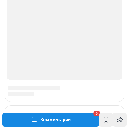
Пользовательское соглашение сервиса «Подписка без баннерной
рекламы»
Политика конфиденциальности и обработки персональных данных и
правила использования сайта
© ООО «Сеть городских порталов»
© ООО «Интернет Технологии»
6
Комментарии