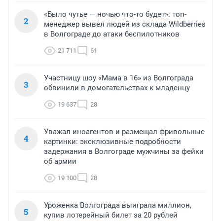
«Было чутье — ночью что-то будет»: топ-
2
менеджер вывел людей из склада Wildberries
в Волгограде до атаки беспилотников
21 711
61
Участницу шоу «Мама в 16» из Волгограда
3
обвинили в домогательствах к младенцу
19 637
28
Уважал иноагентов и размещал фривольные
4
картинки: эксклюзивные подробности
задержания в Волгограде мужчины за фейки
об армии
19 100
28
Уроженка Волгограда выиграла миллион,
5
купив лотерейный билет за 20 рублей