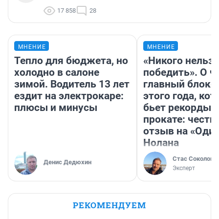
17 858
28
МНЕНИЕ
МНЕНИЕ
Тепло для бюджета, но
«Никого нельз
холодно в салоне
победить». О ч
зимой. Водитель 13 лет
главный блокб
ездит на электрокаре:
этого года, ко
плюсы и минусы
бьет рекорды 
прокате: честн
отзыв на «Оди
Нолана
Стас Соколов
Денис Дедюхин
Эксперт
РЕКОМЕНДУЕМ